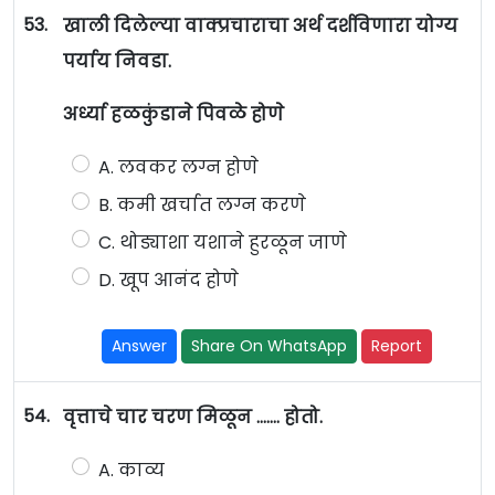
53.
खाली दिलेल्या वाक्प्रचाराचा अर्थ दर्शविणारा योग्य
पर्याय निवडा.
अर्ध्या हळकुंडाने पिवळे होणे
A. लवकर लग्न होणे
B. कमी खर्चात लग्न करणे
C. थोड्याशा यशाने हुरळून जाणे
D. खूप आनंद होणे
Answer
Share On WhatsApp
Report
54.
वृत्ताचे चार चरण मिळून ……. होतो.
A. काव्य