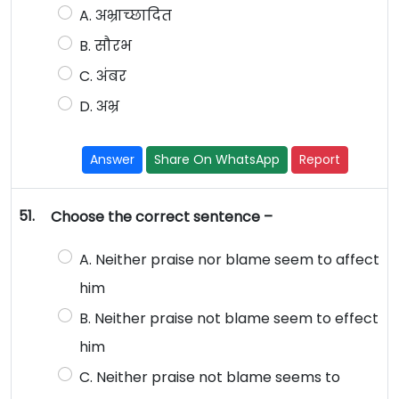
A. अभ्राच्छादित
B. सौरभ
C. अंबर
D. अभ्र
Answer
Share On WhatsApp
Report
51.
Choose the correct sentence –
A. Neither praise nor blame seem to affect
him
B. Neither praise not blame seem to effect
him
C. Neither praise not blame seems to