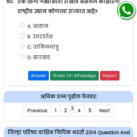
60.
एक शिंगी गेंड्यासाठी राखीव असलेले काझीरंगा
राष्ट्रीय उद्यान कोणत्या राज्यात आहे?
A. आसाम
B. उत्तरप्रदेश
C. तामिळनाडू
D. झारखंड
Answer
Share On WhatsApp
Report
अधिक प्रश्न पुढील पेजवर:
3
Previous
1
2
4
5
Next
जिल्हा परिषद वाशिम लिपिक भरती २०१४ Question And