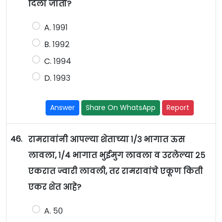
दिला जातो?
A. १९९१
B. १९९२
C. १९९४
D. १९९३
Answer
Share On WhatsApp
Report
46.
रामरावांनी आपल्या शेताच्या १/३ भागात ऊस
लावला, १/४ भागात भुईमुग लावला व उरलेल्या २५
एकरात ज्वारी लावली, तर रामरावांचे एकूण किती
एकर शेत आहे?
A. ५०