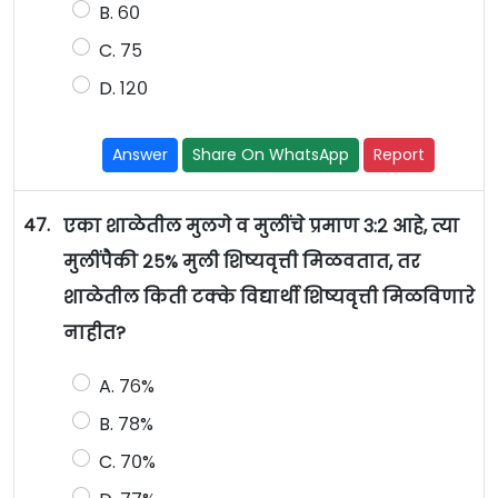
B. ६०
C. ७५
D. १२०
Answer
Share On WhatsApp
Report
47.
एका शाळेतील मुलगे व मुलींचे प्रमाण ३:२ आहे, त्या
मुलींपैकी २५% मुली शिष्यवृत्ती मिळवतात, तर
शाळेतील किती टक्के विद्यार्थी शिष्यवृत्ती मिळविणारे
नाहीत?
A. ७६%
B. ७८%
C. ७०%