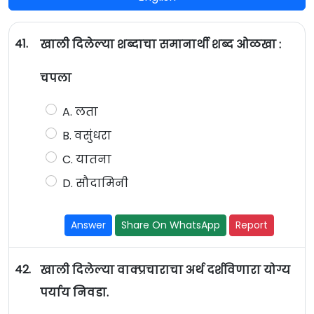
41.
खाली दिलेल्या शब्दाचा समानार्थी शब्द ओळखा :
चपला
A. लता
B. वसुंधरा
C. यातना
D. सौदामिनी
Answer
Share On WhatsApp
Report
42.
खाली दिलेल्या वाक्प्रचाराचा अर्थ दर्शविणारा योग्य
पर्याय निवडा.