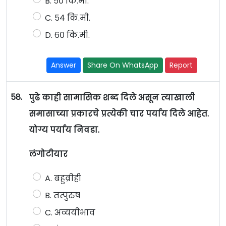
B. ५० कि.मी.
C. ५४ कि.मी.
D. ६० कि.मी.
Answer
Share On WhatsApp
Report
58.
पुढे काही सामासिक शब्द दिले असून त्याखाली
समासाच्या प्रकारचे प्रत्येकी चार पर्याय दिले आहेत.
योग्य पर्याय निवडा.
लंगोटीयार
A. बहुव्रीही
B. तत्पुरुष
C. अव्ययीभाव