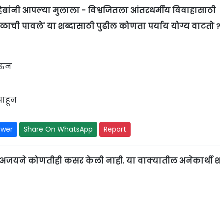
ंनी आपल्या मुलाला - विश्वजितला आंतरधर्मीय विवाहासाठी
ची पावले' या शब्दासाठी पुढील कोणता पर्याय योग्य वाटतो 
ठेऊन
पाहून
swer
Share On WhatsApp
Report
ात अजयने कोणतीही कसर केली नाही. या वाक्यातील अनेकार्थी श