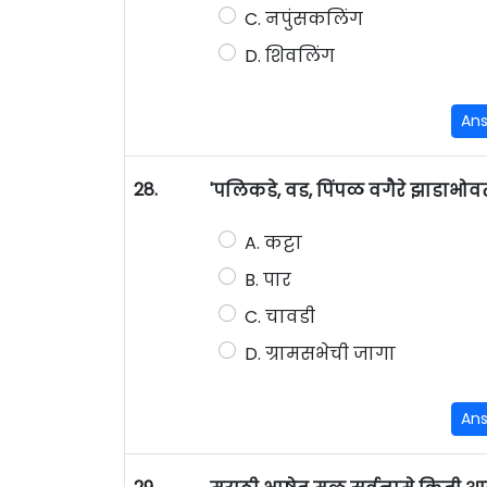
C. नपुंसकलिंग
D. शिवलिंग
An
28.
'पलिकडे, वड, पिंपळ वगैरे झाडाभो
A. कट्टा
B. पार
C. चावडी
D. ग्रामसभेची जागा
An