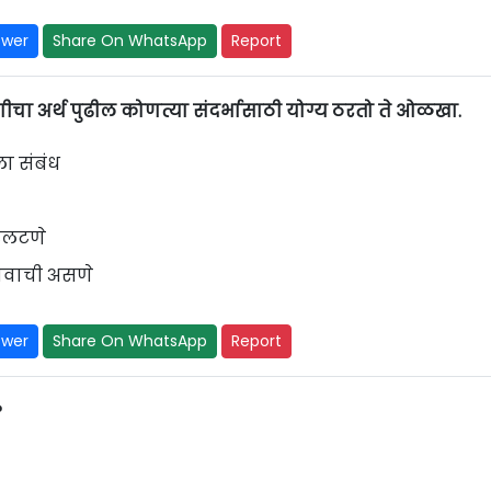
swer
Share On WhatsApp
Report
हणीचा अर्थ पुढील कोणत्या संदर्भासाठी योग्य ठरतो ते ओळखा.
ा संबंध
े
 उलटणे
ावाची असणे
swer
Share On WhatsApp
Report
?