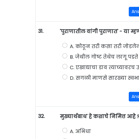
An
31.
'पुराणातील वांगी पुराणात' - या म्
A. कोठून तरी कसा तरी जोडलेल
B. जेथील गोष्ट तेथेच लागू पडत
C. एखाद्याचा डाव त्याच्यावरच
D. सगळी माणसे सारख्या स्वभ
An
32.
मुख्यार्थबाध' हे कशाचे निमित्त आहे 
A. अभिधा