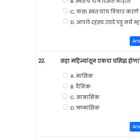
B. स्वत:चे दोष दिसत नाहीत
C. फक्त स्वत:चाच विचार करणे
D. आपले रहस्य उघडे पडू नये म्
An
22.
सहा महिन्यांतून एकदा प्रसिद्ध हो
A. मासिक
B. दैनिक
C. सामासिक
D. षण्मासिक
An