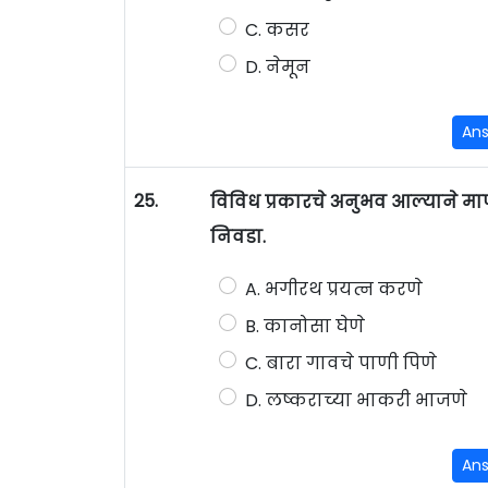
C. कसर
D. नेमून
An
25.
विविध प्रकारचे अनुभव आल्याने माण
निवडा.
A. भगीरथ प्रयत्न करणे
B. कानोसा घेणे
C. बारा गावचे पाणी पिणे
D. लष्कराच्या भाकरी भाजणे
An