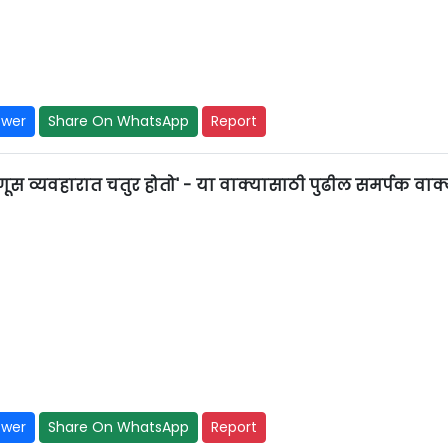
swer
Share On WhatsApp
Report
ूस व्यवहारात चतुर होतो' - या वाक्यासाठी पुढील समर्पक वाक
swer
Share On WhatsApp
Report