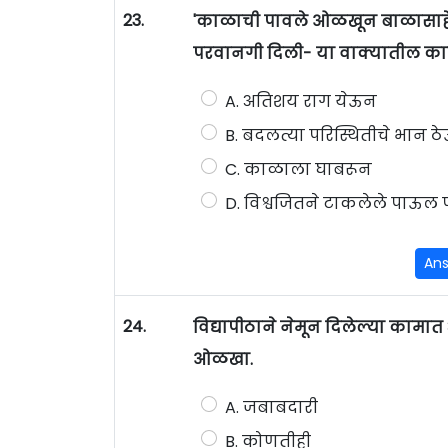
23.
'काळाची पावले ओळखून बाळासाहेबा
परवानगी दिली- या वाक्यातील काळा
A. अतिशय राग येऊन
B. बदलत्या परिस्थितीचे भान 
C. काळाला घाबरून
D. विश्वजितने टाकलेले पाऊल 
An
24.
विद्यापीठाने नेमून दिलेल्या काम
ओळखा.
A. जबाबदारी
B. कोणतीही