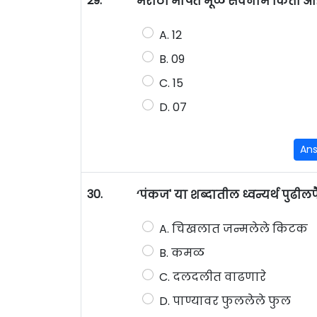
29.
मराठी भाषेत मूळ सर्वनामे किती आ
A. 12
B. 09
C. 15
D. 07
An
30.
‘पंकज' या शब्दातील ध्वन्यर्थ पुढीलप
A. चिखलात जन्मलेले किटक
B. कमळ
C. दलदलीत वाढणारे
D. पाण्यावर फुललेले फुल