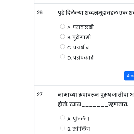
26.
पुढे दिलेल्या शब्दसमूहाबद्दल एक 
A. परावलंबी
B. पुरोगामी
C. पराधीन
D. परोपकारी
An
27.
नामाच्या रूपावरून पुरुष जातीचा अथ
होतो. त्यास_______म्हणतात.
A. पुल्लिंग
B. स्त्रीलिंग