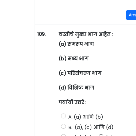
An
109.
वस्तीचे मुख्य भाग आहेत :
(a) समरूप भाग
(b) मध्य भाग
(c) परिसंचरण भाग
(d) विशिष्ट भाग
पर्यायी उत्तरे :
A. (a) आणि (b)
B. (a), (c) आणि (d)