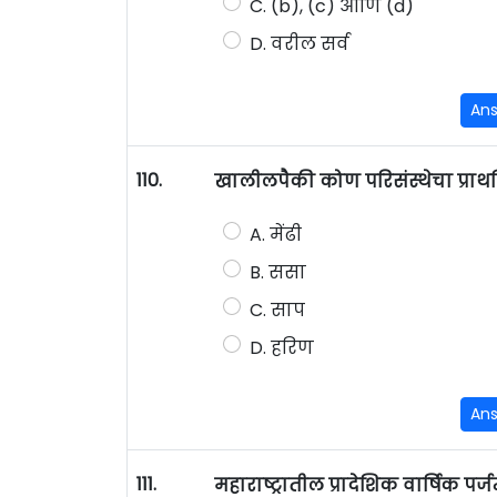
C. (b), (c) आणि (d)
D. वरील सर्व
An
110.
खालीलपैकी कोण परिसंस्थेचा प्राथ
A. मेंढी
B. ससा
C. साप
D. हरिण
An
111.
महाराष्ट्रातील प्रादेशिक वार्षिक पर्