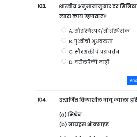
103.
शास्त्रीय अनुमानानुसार दर मिनिटा
त्यास काय म्हणतात?
A. सौरस्थिरपद/सौरस्थिरांक
B. पृथ्वीची भूधवलता
C. सौरशक्तीचे परावर्तन
D. वरीलपैकी नाही
An
104.
उत्सर्जित क्रियाशील वायू ज्याला हरि
(a) मिथेन
(b) नायट्रस ऑक्साइड