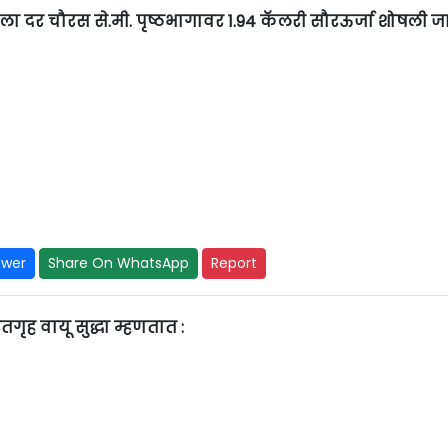
ला दर चौरस से.मी. पृष्ठभागावर 1.94 कॅलरी सौरऊर्जा शोषली जा
swer
Share On WhatsApp
Report
तगृह वायू सुद्धा म्हणतात :