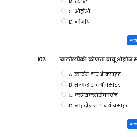
B. डेट्राइट
C. ओहीओ
D. जॉर्जीया
An
102.
खालीलपैकी कोणता वायू ओझोन स्त
A. कार्बन डायऑक्साइड
B. सल्फर डायऑक्साइड
C. क्लोरोफ्लोरोकार्बन
D. नाइट्रोजन डायऑक्साइड
An