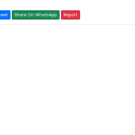
swer
Share On WhatsApp
Report