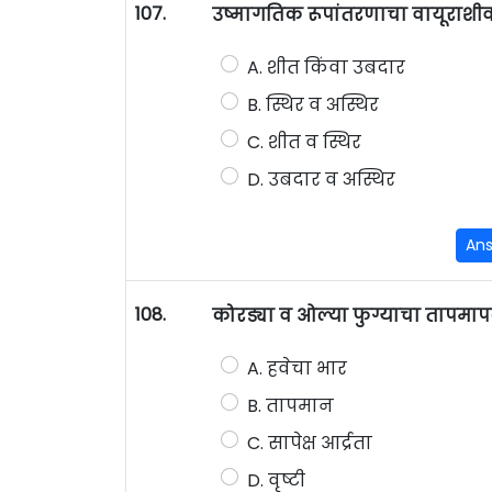
107.
उष्मागतिक रूपांतरणाचा वायूराशीव
A. शीत किंवा उबदार
B. स्थिर व अस्थिर
C. शीत व स्थिर
D. उबदार व अस्थिर
An
108.
कोरड्या व ओल्या फुग्याचा तापम
A. हवेचा भार
B. तापमान
C. सापेक्ष आर्द्रता
D. वृष्टी