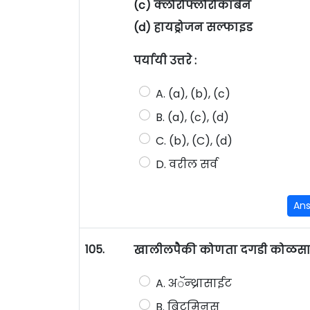
(c) क्लोरोफ्लोरोकार्बन
(d) हायड्रोजन सल्फाइड
पर्यायी उत्तरे :
A. (a), (b), (c)
B. (a), (c), (d)
C. (b), (C), (d)
D. वरील सर्व
An
105.
खालीलपैकी कोणता दगडी कोळसा सर्
A. अॅन्थ्रासाईट
B. बिटूमिनस