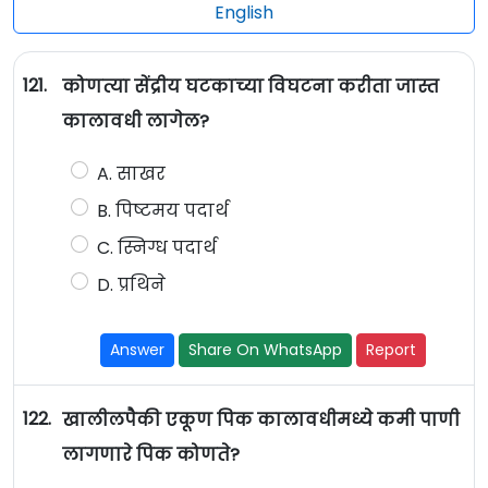
English
121.
कोणत्या सेंद्रीय घटकाच्या विघटना करीता जास्त
कालावधी लागेल?
A. साखर
B. पिष्टमय पदार्थ
C. स्निग्ध पदार्थ
D. प्रथिने
Answer
Share On WhatsApp
Report
122.
खालीलपैकी एकूण पिक कालावधीमध्ये कमी पाणी
लागणारे पिक कोणते?