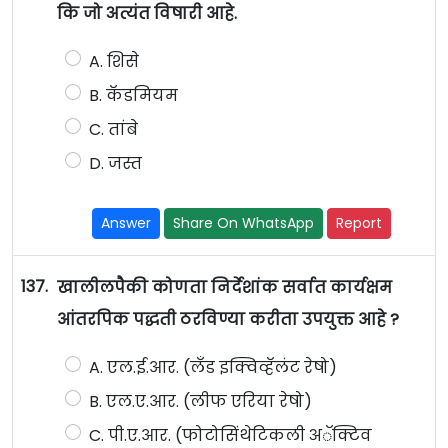
कि जो अत्यंत विषारी आहे.
A. शिसे
B. कॅडमियम
C. तांबे
D. जस्त
Answer
Share On WhatsApp
Report
137.
खालीलपैकी कोणता निर्देशांक सर्वात कार्यक्षम
आंतरपिक पद्धती ठरविण्या करीता उपयुक्त आहे ?
A. एल.ई.आर. (लँड इक्विव्हॅलंट रेषो)
B. एल.ए.आर. (लीफ एरिया रेषो)
C. पी.ए.आर. (फोटोसिंथेटिकली अॅक्टिव