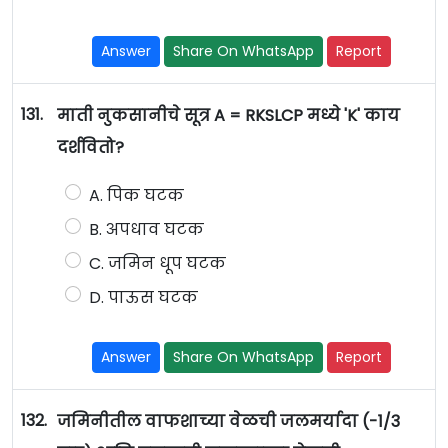
Answer
Share On WhatsApp
Report
131.
माती नुकसानीचे सूत्र A = RKSLCP मध्ये 'K' काय
दर्शवितो?
A. पिक घटक
B. अपधाव घटक
C. जमिन धूप घटक
D. पाऊस घटक
Answer
Share On WhatsApp
Report
132.
जमिनीतील वाफशाच्या वेळची जलमर्यादा (-1/3