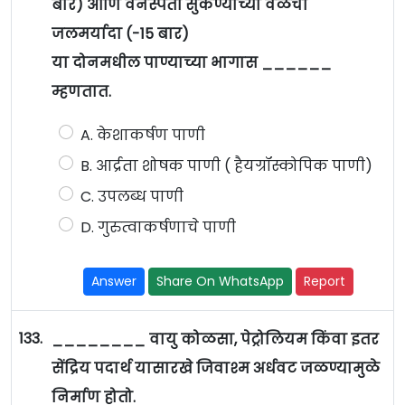
बार) आणि वनस्पती सुकण्याच्या वेळची
जलमर्यादा (-15 बार)
या दोनमधील पाण्याच्या भागास ______
म्हणतात.
A. केशाकर्षण पाणी
B. आर्द्रता शोषक पाणी ( हैयग्रॉस्कोपिक पाणी)
C. उपलब्ध पाणी
D. गुरुत्वाकर्षणाचे पाणी
Answer
Share On WhatsApp
Report
133.
________ वायु कोळसा, पेट्रोलियम किंवा इतर
सेंद्रिय पदार्थ यासारखे जिवाश्म अर्धवट जळण्यामुळे
निर्माण होतो.