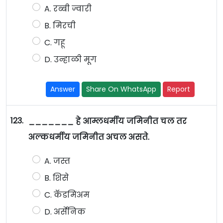
A. रब्बी ज्वारी
B. मिरची
C. गहू
D. उन्हाळी मूग
Answer
Share On WhatsApp
Report
123.
_______ हे आम्लधर्मीय जमिनीत चल तर
अल्कधर्मीय जमिनीत अचल असते.
A. जस्त
B. शिसे
C. कॅडमिअम
D. अर्सेनिक