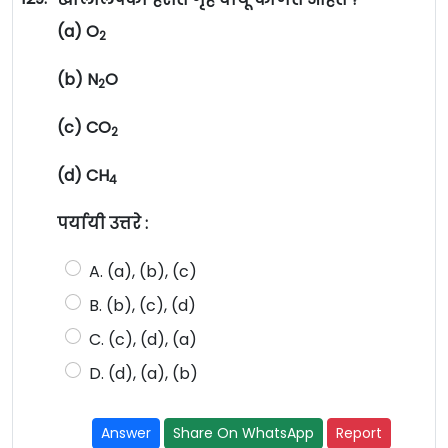
(a) O
2
(b) N
O
2
(c) CO
2
(d) CH
4
पर्यायी उत्तरे :
A. (a), (b), (c)
B. (b), (c), (d)
C. (c), (d), (a)
D. (d), (a), (b)
Answer
Share On WhatsApp
Report