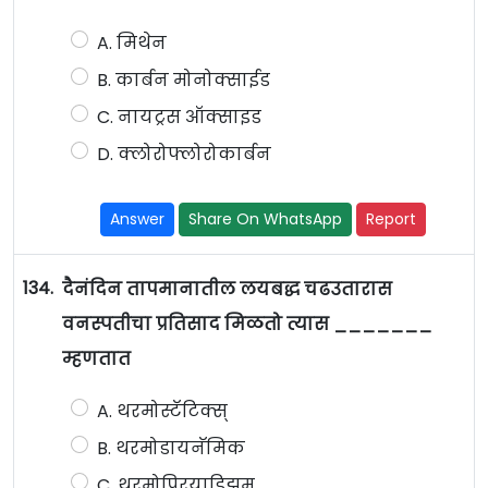
A. मिथेन
B. कार्बन मोनोक्साईड
C. नायट्रस ऑक्साइड
D. क्लोरोफ्लोरोकार्बन
Answer
Share On WhatsApp
Report
134.
दैनंदिन तापमानातील लयबद्ध चढउतारास
वनस्पतीचा प्रतिसाद मिळतो त्यास _______
म्हणतात
A. थरमोस्टॅटिक्स्
B. थरमोडायनॅमिक
C. थरमोपिरयाडिझम