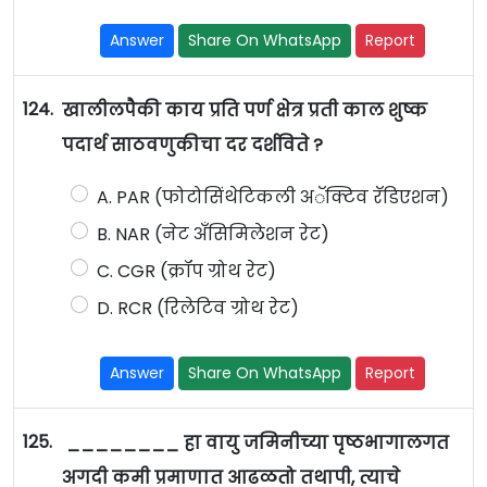
Answer
Share On WhatsApp
Report
124.
खालीलपैकी काय प्रति पर्ण क्षेत्र प्रती काल शुष्क
पदार्थ साठवणुकीचा दर दर्शविते ?
A. PAR (फोटोसिंथेटिकली अॅक्टिव रॅडिएशन)
B. NAR (नेट अँसिमिलेशन रेट)
C. CGR (क्रॉप ग्रोथ रेट)
D. RCR (रिलेटिव ग्रोथ रेट)
Answer
Share On WhatsApp
Report
125.
________ हा वायु जमिनीच्या पृष्ठभागालगत
अगदी कमी प्रमाणात आढळतो तथापी, त्याचे