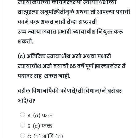
न्यायालयाच्या कायमस्वरूपी न्यायाधिशांच्या
तात्पुरत्या अनुपस्थितीमुळे अथवा तो आपल्या पदाची
कामे करू शकत नाही तेंव्हा राष्ट्रपती
उच्च न्यायालयात प्रभारी न्यायाधीश नियुक्त करू
शकतो.
(c) अतिरिक्त न्यायाधीश असो अथवा प्रभारी
न्यायाधीश असो वयाची 65 वर्षे पूर्ण झाल्यानंतर ते
पदावर राह शकत नाही.
वरील विधानांपैकी कोणते/ती विधान/ने बरोबर
आहे/त?
A. (a) फक्त
B. (c) फक्त
C. (a) आणि (b)