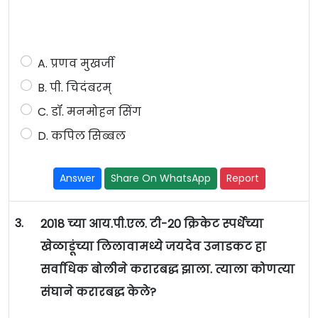
A. प्रणव मुखर्जी
B. पी. चिदंबरम्
C. डॉ. मनमोहन सिंग
D. कपिल सिब्बल
Answer
Share On WhatsApp
Report
3.
2018 च्या आय.पी.एल. टी-20 क्रिकेट स्पर्धेच्या
खेळाडूंच्या लिलावामध्ये जयदेव उनाडकट हा
सर्वाधिक बोलीने करारबद्ध झाला. त्याला कोणत्या
संघाने करारबद्ध केले?