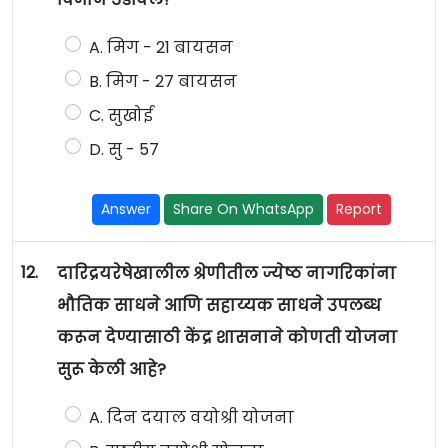
A. मिग - 21 बायसन
B. मिग - 27 बायसन
C. सुखोई
D. सु - 57
Answer
Share On WhatsApp
Report
12.
दारिद्रयरेषेखालील श्रेणीतील ज्येष्ठ नागरिकांना
भौतिक साधने आणि सहाय्यक साधने उपलब्ध
करून देण्यासाठी केंद्र शासनाने कोणती योजना
सुरू केली आहे?
A. दिन दयाल वयोश्री योजना