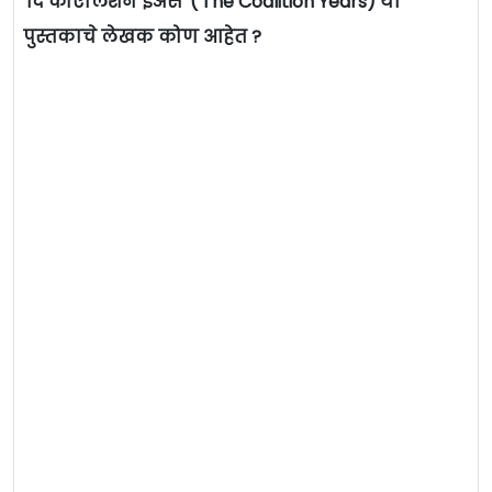
'दि कोएलिशन ईअर्स' ('The Coalition Years) या
पुस्तकाचे लेखक कोण आहेत ?