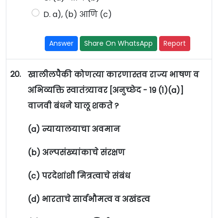
D. a), (b) आणि (c)
Answer
Share On WhatsApp
Report
20.
खालीलपैकी कोणत्या कारणास्तव राज्य भाषण व
अभिव्यक्ति स्वातंत्र्यावर [अनुच्छेद - 19 (1)(a)]
वाजवी बंधने घालू शकते ?
(a) न्यायालयाचा अवमान
(b) अल्पसंख्यांकाचे संरक्षण
(c) परदेशांशी मित्रत्वाचे संबंध
(d) भारताचे सार्वभौमत्व व अखंडत्व