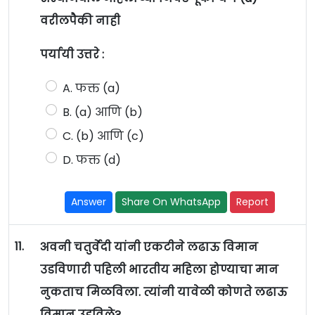
वरीलपैकी नाही
पर्यायी उत्तरे :
A. फक्त (a)
B. (a) आणि (b)
C. (b) आणि (c)
D. फक्त (d)
Answer
Share On WhatsApp
Report
11.
अवनी चतुर्वेदी यांनी एकटीने लढाऊ विमान
उडविणारी पहिली भारतीय महिला होण्याचा मान
नुकताच मिळविला. त्यांनी यावेळी कोणते लढाऊ
विमान उडविले?