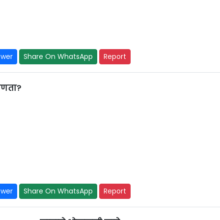
swer
Share On WhatsApp
Report
कोणता?
swer
Share On WhatsApp
Report