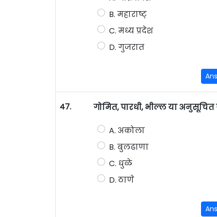
B. महाराष्ट्
C. मध्य प्रदेश
D. गुजरात
An
47.
गोमित, पारधी, भील्ल या अनुसूचित
A. अकोला
B. बुलढाणा
C. धुळे
D. ठाणे
An