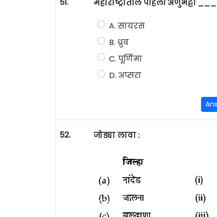
51.
महाराष्ट्रातील पहिली अणुभट्टी
A. सायरस
B. ध्रुव
C. पूर्णिमा
D. अप्सरा
An
52.
जोड्या लावा :