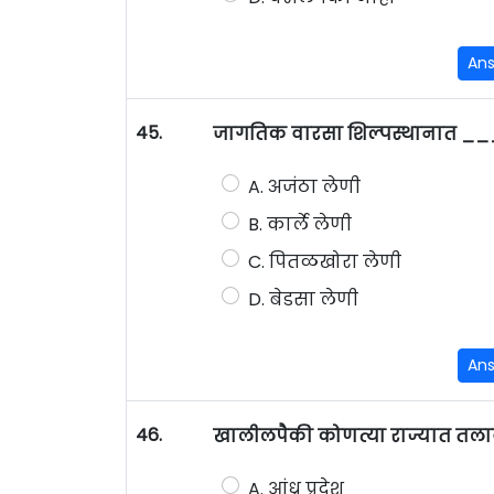
An
45.
जागतिक वारसा शिल्पस्थानात __
A. अजंठा लेणी
B. कार्ले लेणी
C. पितळखोरा लेणी
D. बेडसा लेणी
An
46.
खालीलपैकी कोणत्या राज्यात तला
A. आंध्र प्रदेश