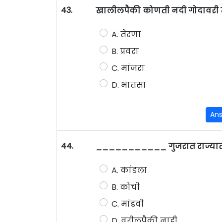
43.
खालीलपैकी कोणती नदी गोदावरी 
A. तेरणा
B. प्रवरा
C. मांजरा
D. भातसा
An
44.
___________ गुजरात राज्यातील 
A. कांडला
B. कोची
C. मांडवी
D. वरीलपैकी नाही