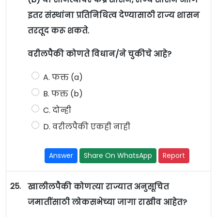
इतर संस्थांना प्रतिनिधित्व देण्यासाठी राज्य शासन
तरतूद करू शकते.
वरीलपैकी कोणते विधान/ने चुकीचे आहे?
A. फक्त (a)
B. फक्त (b)
C. दोन्ही
D. वरीलपैकी एकही नाही
Answer
Share On WhatsApp
Report
25.
खालीलपैकी कोणत्या राज्यात अनुसूचित
जमातींसाठी लोकसभेच्या जागा राखीव आहेत?