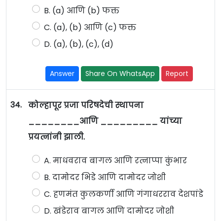
B. (a) आणि (b) फक्त
C. (a), (b) आणि (c) फक्त
D. (a), (b), (c), (d)
Answer
Share On WhatsApp
Report
34.
कोल्हापूर प्रजा परिषदेची स्थापना
________आणि _________ यांच्या
प्रयत्नांनी झाली.
A. माधवराव बागल आणि रत्नाप्पा कुंभार
B. दामोदर भिडे आणि दामोदर जोशी
C. हणमंत कुलकर्णी आणि गंगाधरराव देशपांडे
D. खंडेराव बागल आणि दामोदर जोशी