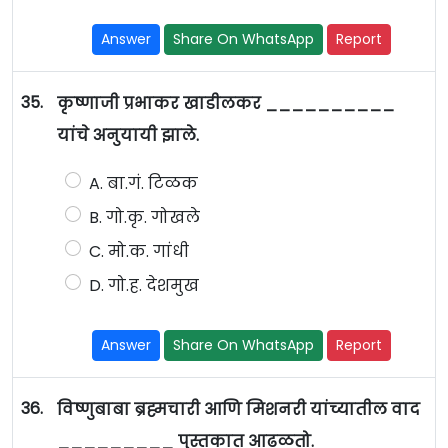
Answer
Share On WhatsApp
Report
35.
कृष्णाजी प्रभाकर खाडीलकर __________
यांचे अनुयायी झाले.
A. बा.गं. टिळक
B. गो.कृ. गोखले
C. मो.क. गांधी
D. गो.ह. देशमुख
Answer
Share On WhatsApp
Report
36.
विष्णुबाबा ब्रह्मचारी आणि मिशनरी यांच्यातील वाद
_________ पुस्तकात आढळतो.