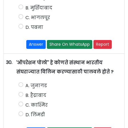
B. मुर्शिदाबाद
C. भागलपूर
D. पबना
Answer
Share On WhatsApp
Report
30.
'ऑपरेशन पोलो'' हे कोणते संस्थान भारतीय
संघराज्यात विलिन करण्यासाठी चालवले होते ?
A. जुनागड
B. हैद्राबाद
C. काश्मिर
D. लिंमडी