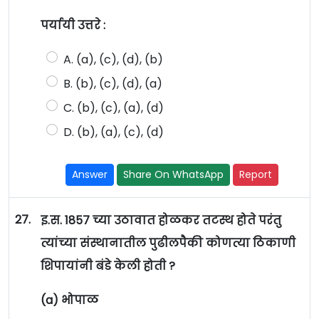
पर्यायी उत्तरे :
A. (a), (c), (d), (b)
B. (b), (c), (d), (a)
C. (b), (c), (a), (d)
D. (b), (a), (c), (d)
Answer
Share On WhatsApp
Report
27.
इ.स. 1857 च्या उठावात होळकर तटस्थ होते परंतु
त्यांच्या संस्थानातील पुढीलपैकी कोणत्या ठिकाणी
शिपायांनी बंडे केली होती ?
(a) भोपाळ