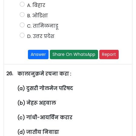
A. बिहार
B. ओडिशा
C. तामिळनाडू
D. उत्तर प्रदेश
Answer
Share On WhatsApp
Report
26.
कालानुक्रमे रचना करा :
(a) दुसरी गोलमेज परिषद
(b) नेहरू अहवाल
(c) गांधी-आयर्विन करार
(d) जातीय निवाडा