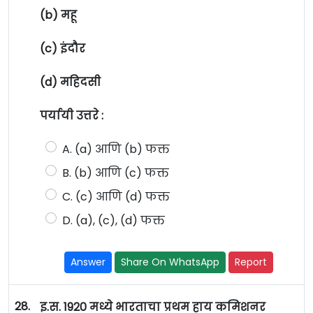
(b) महू
(c) इंदौर
(d) महिदसी
पर्यायी उत्तरे :
A. (a) आणि (b) फक्त
B. (b) आणि (c) फक्त
C. (c) आणि (d) फक्त
D. (a), (c), (d) फक्त
Answer
Share On WhatsApp
Report
28.
इ.स. 1920 मध्ये भारताचा प्रथम हाय कमिशनर