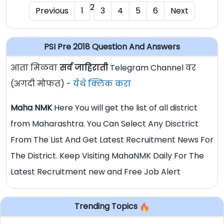
2
Previous
1
3
4
5
6
Next
PSI Pre 2018 Question And Answers
आता मिळवा
सर्व जाहिराती
Telegram Channel वर
(अगदी मोफत) -
येथे क्लिक करा
Maha NMK
Here You will get the list of all district
from Maharashtra. You Can Select Any Disctrict
From The List And Get Latest Recruitment News For
The District. Keep Visiting MahaNMK Daily For The
Latest Recruitment new and Free Job Alert
Trending Topics