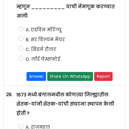
म्हणून _________ याची नेमणूक करण्यात
आली.
A. एडविन माँटेग्यू
B. सर विल्यम मेयर
C. सिडने रौलट
D. लॉर्ड चेम्सफोर्ड
Answer
Share On WhatsApp
Report
29.
1873 मध्ये बंगालमधील कोणत्या जिल्ह्यातील
शेतक-यांनी शेतक-यांची संघटना स्थापन केली
होती ?
A. राजमहल