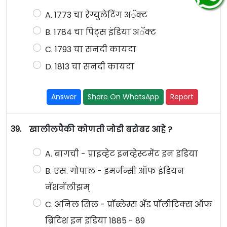
A. 1773 चा रेग्युलेटिंग अॅक्ट
B. 1784 चा पिट्स इंडिया अॅक्ट
C. 1793 चा सनदी कायदा
D. 1813 चा सनदी कायदा
Answer
Share On WhatsApp
Report
39.
खालीलपैकी कोणती जोडी बरोबर आहे ?
A. बागची - प्राइव्हेट इनव्हेस्टमेंट इन इंडिया
B. एस. गोपाल - इमर्जन्सी ऑफ इंडियन
नॅशनॅलीझम्
C. अनिल सिल - प्रॉब्लेम्स अँड पॉलीटिक्स ऑफ
ब्रिटिश इन इंडिया 1885 - 89