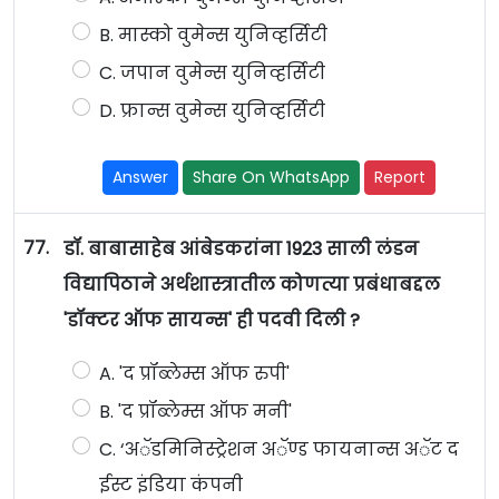
B. मास्को वुमेन्स युनिव्हर्सिटी
C. जपान वुमेन्स युनिव्हर्सिटी
D. फ्रान्स वुमेन्स युनिव्हर्सिटी
Answer
Share On WhatsApp
Report
77.
डॉ. बाबासाहेब आंबेडकरांना 1923 साली लंडन
विद्यापिठाने अर्थशास्त्रातील कोणत्या प्रबंधाबद्दल
'डॉक्टर ऑफ सायन्स' ही पदवी दिली ?
A. 'द प्रॉब्लेम्स ऑफ रुपी'
B. 'द प्रॉब्लेम्स ऑफ मनी'
C. ‘अॅडमिनिस्ट्रेशन अॅण्ड फायनान्स अॅट द
ईस्ट इंडिया कंपनी