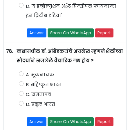
D. 'द इव्होल्युशन अॅट प्रिन्सीपल फायनान्स
इन ब्रिटीश इंडिया'
Answer
Share On WhatsApp
Report
78.
कशामधील डॉ. आंबेडकरांचे अग्रलेख म्हणजे शैलीच्या
सौंदर्याने सजलेले वैचारिक गद्य होय ?
A. मूकनायक
B. बहिष्कृत भारत
C. समतापत्र
D. प्रबुद्ध भारत
Answer
Share On WhatsApp
Report