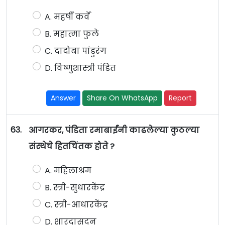
A. महर्षी कर्वे
B. महात्मा फुले
C. दादोबा पांडुरंग
D. विष्णुशास्त्री पंडित
Answer
Share On WhatsApp
Report
63.
आगरकर, पंडिता रमाबाईंनी काढलेल्या कुठल्या
संस्थेचे हितचिंतक होते ?
A. महिलाश्रम
B. स्त्री-सुधारकेंद्र
C. स्त्री-आधारकेंद्र
D. शारदासदन