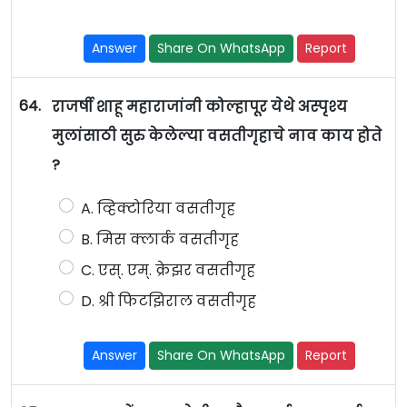
Answer
Share On WhatsApp
Report
64.
राजर्षी शाहू महाराजांनी कोल्हापूर येथे अस्पृश्य
मुलांसाठी सुरु केलेल्या वसतीगृहाचे नाव काय होते
?
A. व्हिक्टोरिया वसतीगृह
B. मिस क्लार्क वसतीगृह
C. एस्. एम्. क्रेझर वसतीगृह
D. श्री फिटझिराल वसतीगृह
Answer
Share On WhatsApp
Report