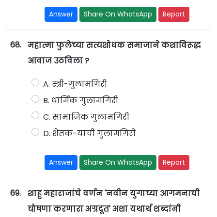
Answer
Share On WhatsApp
Report
68.
महात्मा फुलेच्या सत्यशोधक समाजाने कशाविरूद्ध
आवाज उठविला ?
A. स्त्री-गुलामगिरी
B. धार्मिक गुलामगिरी
C. सामाजिक गुलामगिरी
D. शेतक-यांची गुलामगिरी
Answer
Share On WhatsApp
Report
69.
शाहु महाराजांचे वर्णन 'नवीन युगाच्या आगमनाची
घोषणा करणारा अग्रदूत' अशा यथार्थ शब्दांनी