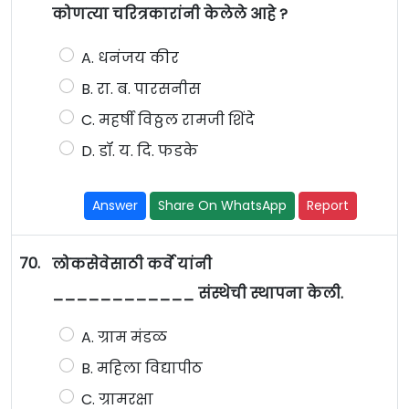
कोणत्या चरित्रकारांनी केलेले आहे ?
A. धनंजय कीर
B. रा. ब. पारसनीस
C. महर्षी विठ्ठल रामजी शिंदे
D. डॉ. य. दि. फडके
Answer
Share On WhatsApp
Report
70.
लोकसेवेसाठी कर्वे यांनी
____________ संस्थेची स्थापना केली.
A. ग्राम मंडळ
B. महिला विद्यापीठ
C. ग्रामरक्षा