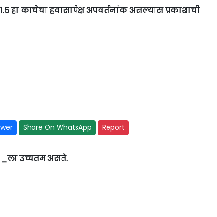
1.5 हा काचेचा हवासापेक्ष अपवर्तनांक असल्यास प्रकाशाची
swer
Share On WhatsApp
Report
ला उच्चतम असते.