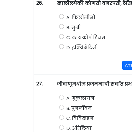
26.
खालीलपैकी कोणती वनस्पती, टेरिडो
A. फिलीसीनी
B. मुसी
C. लायकोपोडियम
D. इक्विसेटिनी
An
27.
जीवाणुमधील प्रजननाची सर्वात प
A. मुकुलायन
B. पुनर्जीवन
C. विविखंडन
D. ऑरेलिया