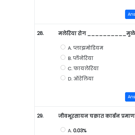
An
28.
मलेरिया रोग __________मुळे 
A. प्लाझमोडियम
B. प्लॅनेरिया
C. फायलेरिया
D. ऑरेलिया
An
29.
जीवभूरसायन चक्रात कार्बन प्र
A.
0.03%