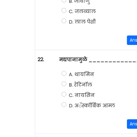
B. जीवाणु
C. जलव्याल
D. लाल पेशी
An
22.
मद्यपानामुळे _____________ च
A. थायमिन
B. रेटिनॉल
C. नायसिन
D. अॅस्कॉर्बिक आम्ल
An