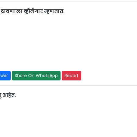
ावणाला व्हीनेगार म्हणतात.
swer
Share On WhatsApp
Report
ु आहेत.