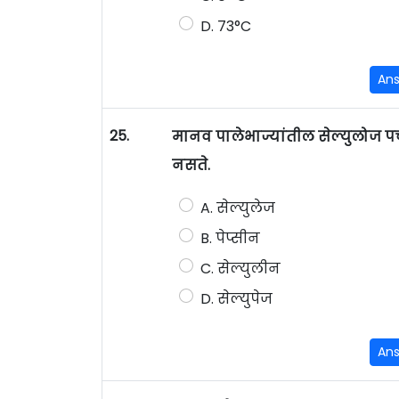
D. 73°C
An
25.
मानव पालेभाज्यांतील सेल्युलोज
नसते.
A. सेल्युलेज
B. पेप्सीन
C. सेल्युलीन
D. सेल्युपेज
An