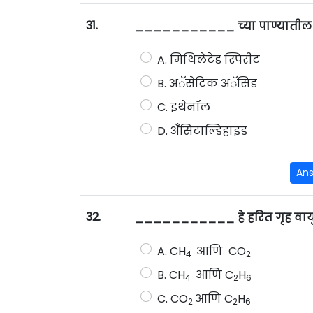
31.
___________ च्या पाण्यातील द्र
A. मिथिलेटेड स्पिरीट
B. अॅसेटिक अॅसिड
C. इथेनॉल
D. अँसिटाल्डिहाइड
An
32.
___________ हे हरित गृह वाय
A. CH
आणि CO
4
2
B. CH
आणि C
H
4
2
6
C. CO
आणि C
H
2
2
6