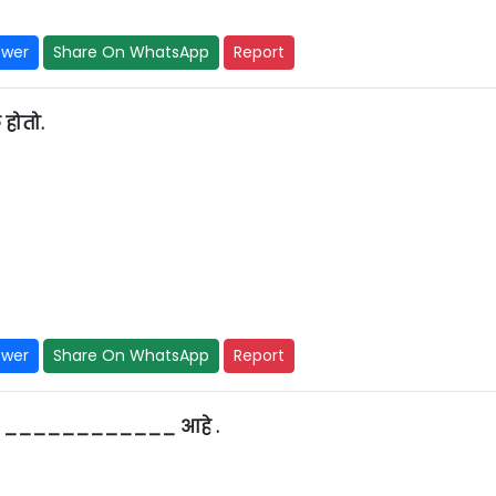
swer
Share On WhatsApp
Report
होतो.
swer
Share On WhatsApp
Report
माण ____________ आहे .