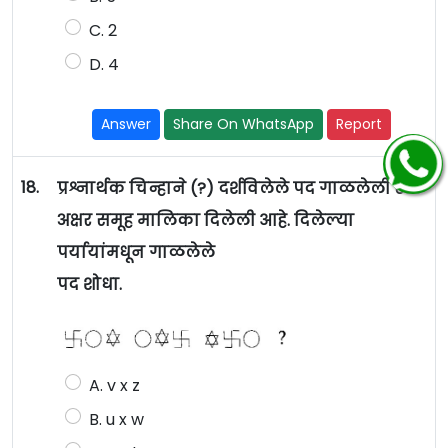
C. 2
D. 4
Answer
Share On WhatsApp
Report
18.
प्रश्नार्थक चिन्हाने (?) दर्शविलेले पद गाळलेली एक
अक्षर समूह मालिका दिलेली आहे. दिलेल्या
पर्यायांमधून गाळलेले
पद शोधा.
A. v x z
B. u x w