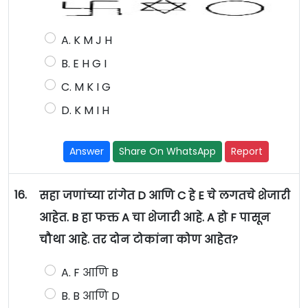
A. K M J H
B. E H G I
C. M K I G
D. K M I H
Answer
Share On WhatsApp
Report
16.
सहा जणांच्या रांगेत D आणि C हे E चे लगतचे शेजारी
आहेत. B हा फक्त A चा शेजारी आहे. A हो F पासून
चौथा आहे. तर दोन टोकांना कोण आहेत?
A. F आणि B
B. B आणि D