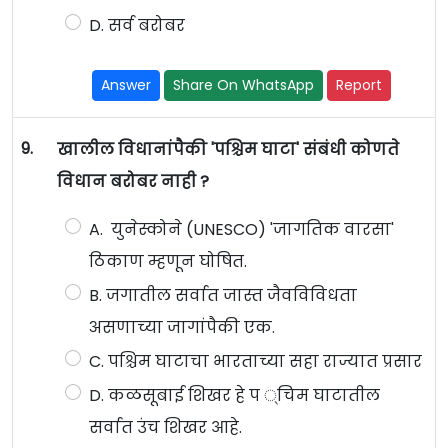
D. सर्व बरोबर
Answer
Share On WhatsApp
Report
9.
खालील विधानांपैकी 'पश्चिम घाटा' संबंधी कोणते
विधान बरोबर नाही ?
A. युनेस्कोने (UNESCO) 'जागतिक वारसा'
ठिकाण म्हणून घोषित.
B. जगातील सर्वात जास्त जैवविविधता
असणाच्या जागांपैकी एक.
C. पश्चिम घाटाचा भारताच्या सहा राज्यात प्रसार
D. कळसूबाई शिखर हे प ्चिम घाटातील
सर्वात उंच शिखर आहे.