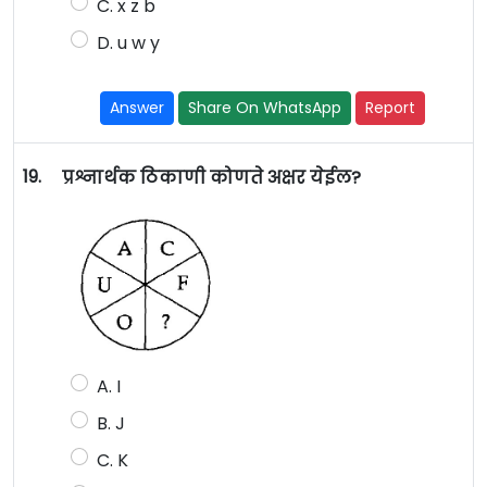
C. x z b
D. u w y
Answer
Share On WhatsApp
Report
19.
प्रश्नार्थक ठिकाणी कोणते अक्षर येईल?
A. I
B. J
C. K