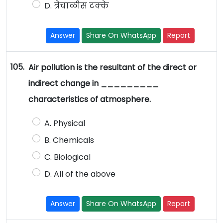
D. त्रेचाळीस टक्के
Answer
Share On WhatsApp
Report
105.
Air pollution is the resultant of the direct or
indirect change in _________
characteristics of atmosphere.
A. Physical
B. Chemicals
C. Biological
D. All of the above
Answer
Share On WhatsApp
Report