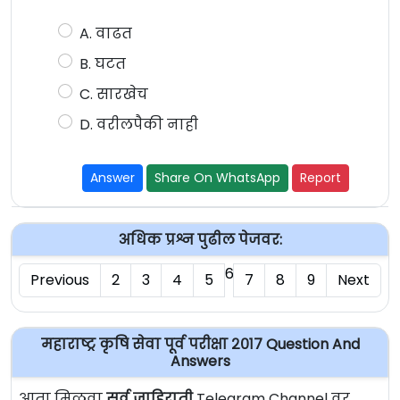
A. वाढत
B. घटत
C. सारखेच
D. वरीलपैकी नाही
Answer
Share On WhatsApp
Report
अधिक प्रश्न पुढील पेजवर:
6
Previous
2
3
4
5
7
8
9
Next
महाराष्ट्र कृषि सेवा पूर्व परीक्षा २०१७ Question And
Answers
आता मिळवा
सर्व जाहिराती
Telegram Channel वर