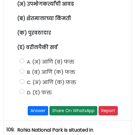
(अ) उपभोगकर्त्यांची आवड
(ब) शेतमालाच्या किंमती
(क) पुरवठादार
(ड) वरीलपैकी सर्व
A. (अ) आणि (ब) फक्त
B. (ब) आणि (क) फक्त
C. (अ) आणि (क) फक्त
D. (ड) फक्त
Answer
Share On WhatsApp
Report
109.
Rohia National Park is situated in