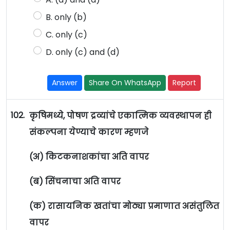
B. only (b)
C. only (c)
D. only (c) and (d)
Answer
Share On WhatsApp
Report
102.
कृषिमध्ये, पोषण द्रव्यांचे एकात्मिक व्यवस्थापन ही
संकल्पना येण्याचे कारण म्हणजे
(अ) किटकनाशकांचा अति वापर
(ब) सिंचनाचा अति वापर
(क) रासायनिक खतांचा मोठ्या प्रमाणात असंतुलित
वापर