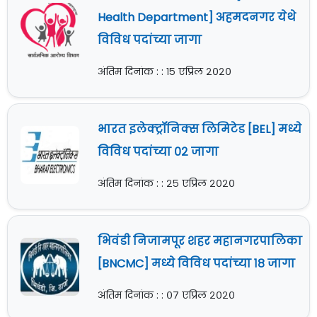
Health Department] अहमदनगर येथे
विविध पदांच्या जागा
अंतिम दिनांक : : १५ एप्रिल २०२०
भारत इलेक्ट्रॉनिक्स लिमिटेड [BEL] मध्ये
विविध पदांच्या ०२ जागा
अंतिम दिनांक : : २५ एप्रिल २०२०
भिवंडी निजामपूर शहर महानगरपालिका
[BNCMC] मध्ये विविध पदांच्या १८ जागा
अंतिम दिनांक : : ०७ एप्रिल २०२०