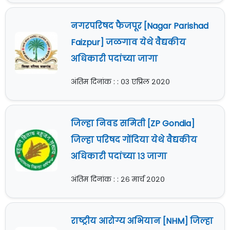
नगरपरिषद फैजपूर [Nagar Parishad
Faizpur] जळगाव येथे वैद्यकीय
अधिकारी पदांच्या जागा
अंतिम दिनांक : : ०३ एप्रिल २०२०
जिल्हा निवड समिती [ZP Gondia]
जिल्हा परिषद गोंदिया येथे वैद्यकीय
अधिकारी पदांच्या १३ जागा
अंतिम दिनांक : : २६ मार्च २०२०
राष्ट्रीय आरोग्य अभियान [NHM] जिल्हा