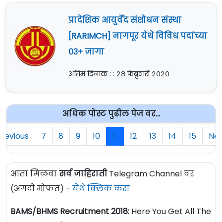
प्रादेशिक आयुर्वेद संशोधन संस्था
[RARIMCH] नागपूर येथे विविध पदांच्या
०३+ जागा
अंतिम दिनांक : : २८ फेब्रुवारी २०२०
अधिक पोस्ट पुढील पेज वर...
revious
7
8
9
10
11
12
13
14
15
Nex
आता मिळवा
सर्व जाहिराती
Telegram Channel वर
(अगदी मोफत) -
येथे क्लिक करा
BAMS/BHMS Recruitment 2018:
Here You Get All The