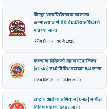
जिल्हा शल्यचिकित्सक सामान्य
रुग्णालय ठाणे येथे वैद्यकीय अधिकारी
पदांच्या जागा
अंतिम दिनांक : : ३० मे २०२०
कल्याण डोंबिवली महानगरपालिका
[KDMC] मध्ये विविध पदांच्या ५४१ जागा
अंतिम दिनांक : : २९ एप्रिल २०२०
राष्ट्रीय आरोग्य अभियान [NHM] मार्फत
विविध पदांच्या ३४८५ जागा