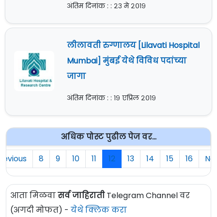
अंतिम दिनांक : : २३ मे २०१९
लीलावती रुग्णालय [Lilavati Hospital
Mumbai] मुंबई येथे विविध पदांच्या
जागा
अंतिम दिनांक : : १९ एप्रिल २०१९
अधिक पोस्ट पुढील पेज वर...
revious
8
9
10
11
12
13
14
15
16
Ne
आता मिळवा
सर्व जाहिराती
Telegram Channel वर
(अगदी मोफत) -
येथे क्लिक करा