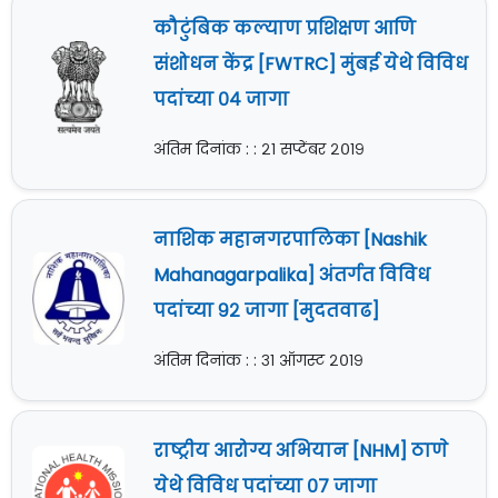
कौटुंबिक कल्याण प्रशिक्षण आणि
संशोधन केंद्र [FWTRC] मुंबई येथे विविध
पदांच्या ०४ जागा
अंतिम दिनांक : : २१ सप्टेंबर २०१९
नाशिक महानगरपालिका [Nashik
Mahanagarpalika] अंतर्गत विविध
पदांच्या ९२ जागा [मुदतवाढ]
अंतिम दिनांक : : ३१ ऑगस्ट २०१९
राष्ट्रीय आरोग्य अभियान [NHM] ठाणे
येथे विविध पदांच्या ०७ जागा