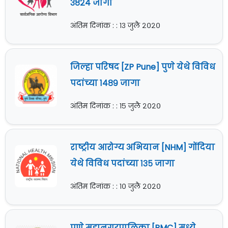
३८२४ जागा
अंतिम दिनांक : : १३ जुलै २०२०
जिल्हा परिषद [ZP Pune] पुणे येथे विविध
पदांच्या १४८९ जागा
अंतिम दिनांक : : १५ जुलै २०२०
राष्ट्रीय आरोग्य अभियान [NHM] गोंदिया
येथे विविध पदांच्या १३५ जागा
अंतिम दिनांक : : १० जुलै २०२०
पुणे महानगरपालिका [PMC] मध्ये