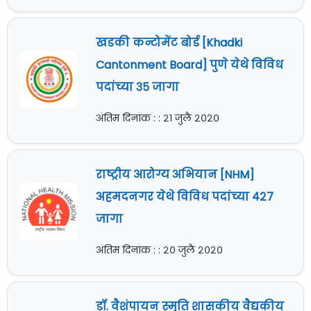
खडकी कन्टोमेंट बोर्ड [Khadki
Cantonment Board] पुणे येथे विविध
पदांच्या ३५ जागा
अंतिम दिनांक : : २१ जुलै २०२०
राष्ट्रीय आरोग्य अभियान [NHM]
अहमदनगर येथे विविध पदांच्या ४२७
जागा
अंतिम दिनांक : : २० जुलै २०२०
डॉ. वैशंपायन स्मृति शासकीय वैद्यकीय