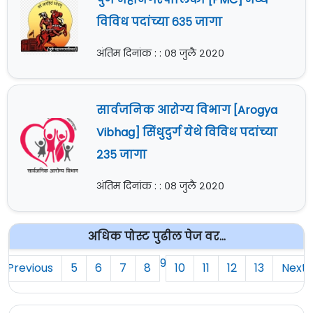
विविध पदांच्या ६३५ जागा
अंतिम दिनांक : : ०८ जुलै २०२०
सार्वजनिक आरोग्य विभाग [Arogya
Vibhag] सिंधुदुर्ग येथे विविध पदांच्या
२३५ जागा
अंतिम दिनांक : : ०८ जुलै २०२०
अधिक पोस्ट पुढील पेज वर...
9
Previous
5
6
7
8
10
11
12
13
Next