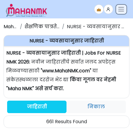
Maha NMK
शैक्षणिक पात्रतेनुसार जाहिराती
NURSE - व्यवसायानुसार जाहिराती | Jobs For NURSE
NURSE - व्यवसायानुसार जाहिराती
NURSE - व्यवसायानुसार जाहिराती | Jobs For NURSE
NMK 2026:
नवीन जाहिरातींचे सर्वात जलद अपडेट्स
मिळवण्यासाठी
"www.MahaNMK.com"
या
संकेतस्थळाला दररोज भेट द्या
किंवा गूगल वर नेहमी
"Maha NMK" असे सर्च करा.
जाहिराती
निकाल
661 Results Found