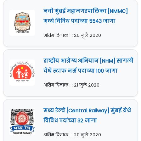
नवी मुंबई महानगरपालिका [NMMC]
मध्ये विविध पदांच्या ५५४३ जागा
अंतिम दिनांक : : २० जुलै २०२०
राष्ट्रीय आरोग्य अभियान [NHM] सांगली
येथे स्टाफ नर्स पदांच्या १०० जागा
अंतिम दिनांक : : २१ जुलै २०२०
मध्य रेल्वे [Central Railway] मुंबई येथे
विविध पदांच्या ३२ जागा
अंतिम दिनांक : : २० जुलै २०२०