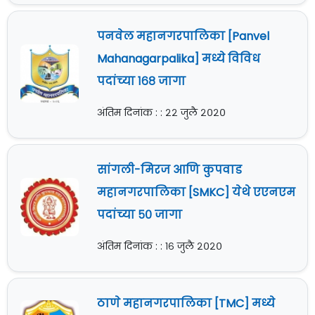
पनवेल महानगरपालिका [Panvel
Mahanagarpalika] मध्ये विविध
पदांच्या १६८ जागा
अंतिम दिनांक : : २२ जुलै २०२०
सांगली-मिरज आणि कुपवाड
महानगरपालिका [SMKC] येथे एएनएम
पदांच्या ५० जागा
अंतिम दिनांक : : १६ जुलै २०२०
ठाणे महानगरपालिका [TMC] मध्ये