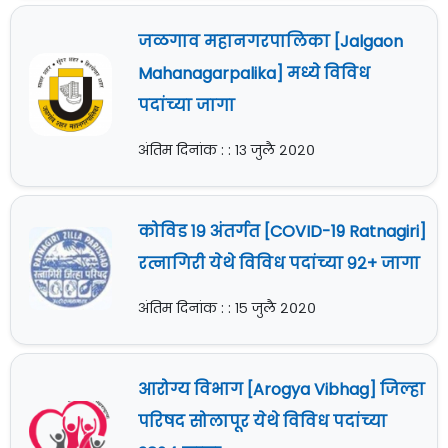
जळगाव महानगरपालिका [Jalgaon
Mahanagarpalika] मध्ये विविध
पदांच्या जागा
अंतिम दिनांक : : १३ जुलै २०२०
कोविड १९ अंतर्गत [COVID-19 Ratnagiri]
रत्नागिरी येथे विविध पदांच्या ९२+ जागा
अंतिम दिनांक : : १५ जुलै २०२०
आरोग्य विभाग [Arogya Vibhag] जिल्हा
परिषद सोलापूर येथे विविध पदांच्या