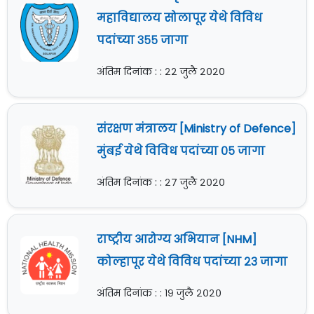
महाविद्यालय सोलापूर येथे विविध
पदांच्या ३५५ जागा
अंतिम दिनांक : : २२ जुलै २०२०
संरक्षण मंत्रालय [Ministry of Defence]
मुंबई येथे विविध पदांच्या ०५ जागा
अंतिम दिनांक : : २७ जुलै २०२०
राष्ट्रीय आरोग्य अभियान [NHM]
कोल्हापूर येथे विविध पदांच्या २३ जागा
अंतिम दिनांक : : १९ जुलै २०२०