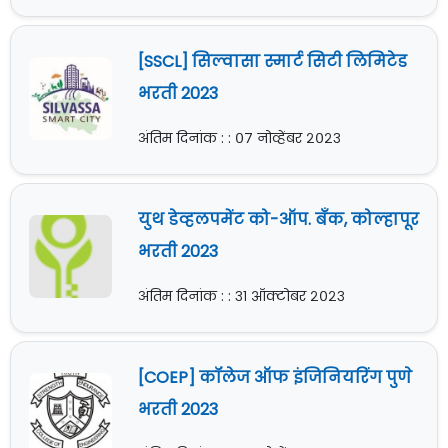
[SSCL] सिल्वासा स्मार्ट सिटी लिमिटेड
भरती 2023
अंतिम दिनांक : : ०७ नोव्हेंबर २०२३
युथ डेव्हलपमेंट को-ऑप. बँक, कोल्हापूर
भरती 2023
अंतिम दिनांक : : ३१ ऑक्टोबर २०२३
[COEP] कॉलेज ऑफ इंजिनियरिंग पुणे
भरती 2023