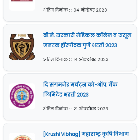
अंतिम दिनांक : : ०४ नोव्हेंबर २०२३
बी.जे. सरकारी मेडिकल कॉलेज व ससून
जनरल हॉस्पीटल पुणे भरती 2023
अंतिम दिनांक : : १४ ऑक्टोबर २०२३
दि संगमनेर मर्चंट्स को-ऑप. बँक
लिमिटेड भरती 2023
अंतिम दिनांक : : २१ ऑक्टोबर २०२३
[Krushi Vibhag] महाराष्ट्र कृषि विभाग