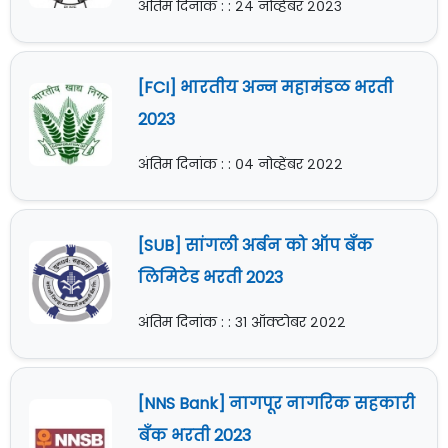
अंतिम दिनांक : : २४ नोव्हेंबर २०२३
[FCI] भारतीय अन्न महामंडळ भरती
2023
अंतिम दिनांक : : ०४ नोव्हेंबर २०२२
[SUB] सांगली अर्बन को ऑप बँक
लिमिटेड भरती 2023
अंतिम दिनांक : : ३१ ऑक्टोबर २०२२
[NNS Bank] नागपूर नागरिक सहकारी
बँक भरती 2023