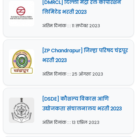
[DMRCL] दिल्ली मेट्रो रेल कॉर्पोरेशन
लिमिटेड भरती 2023
अंतिम दिनांक : : ११ सप्टेंबर २०२३
[ZP Chandrapur] जिल्हा परिषद चंद्रपूर
भरती 2023
अंतिम दिनांक : : २५ ऑगस्ट २०२३
[DSDE] कौशल्य विकास आणि
उद्योजकता संचालनालय भरती 2023
अंतिम दिनांक : : १३ एप्रिल २०२३