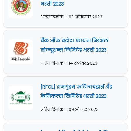
भरती 2023
अंतिम दिनांक : : ०३ ऑक्टोबर २०२३
बँक ऑफ बडोदा फायनान्शिअल
सोल्यूशन्स लिमिटेड भरती 2023
अंतिम दिनांक : : १४ सप्टेंबर २०२३
[RFCL] रामगुंडम फर्टिलायझर्स अँड
केमिकल्स लिमिटेड भरती 2023
अंतिम दिनांक : : ०९ ऑगस्ट २०२३