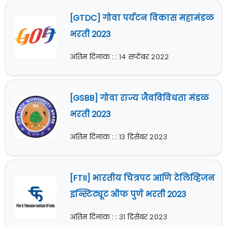
[GTDC] गोवा पर्यटन विकास महामंडळ
भरती 2023
अंतिम दिनांक : : १४ सप्टेंबर २०२२
[GSBB] गोवा राज्य जैवविविधता मंडळ
भरती 2023
अंतिम दिनांक : : १३ डिसेंबर २०२३
[FTII] भारतीय चित्रपट आणि टेलिव्हिजन
इन्स्टिट्यूट ऑफ पुणे भरती 2023
अंतिम दिनांक : : ३१ डिसेंबर २०२३