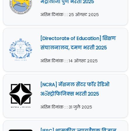
मेट्रोलॉजी पुणे भरती 2025
अंतिम दिनांक : : २५ ऑगस्ट २०२५
[Directorate of Education] शिक्षण
संचालनालय, दमण भरती 2025
अंतिम दिनांक : : १४ ऑगस्ट २०२५
[NCRA] नॅशनल सेंटर फॉर रेडिओ
अॅस्ट्रोफिजिक्स भरती 2025
अंतिम दिनांक : : ३१ जुलै २०२५
[IFSC] शासकीय न्यायवैद्यक विज्ञान