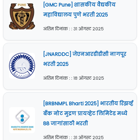
[GMC Pune] शासकीय वैद्यकीय
महाविद्यालय पुणे भरती 2025
अंतिम दिनांक : : ३१ ऑगस्ट २०२५
[JNARDDC] जेएनआरडीडीसी नागपूर
भरती 2025
अंतिम दिनांक : : १८ ऑगस्ट २०२५
[BRBNMPL Bharti 2025] भारतीय रिझर्व्ह
बँक नोट मुद्रण प्रायव्हेट लिमिटेड मध्ये
88 जागांसाठी भरती
अंतिम दिनांक : : ३१ ऑगस्ट २०२५