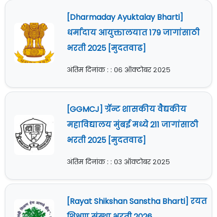
[Dharmaday Ayuktalay Bharti]
धर्मादाय आयुक्तालयात 179 जागांसाठी
भरती 2025 [मुदतवाढ]
अंतिम दिनांक : : ०६ ऑक्टोबर २०२५
[GGMCJ] ग्रॅन्ट शासकीय वैद्यकीय
महाविद्यालय मुंबई मध्ये 211 जागांसाठी
भरती 2025 [मुदतवाढ]
अंतिम दिनांक : : ०३ ऑक्टोबर २०२५
[Rayat Shikshan Sanstha Bharti] रयत
शिक्षण संस्था भरती 2026