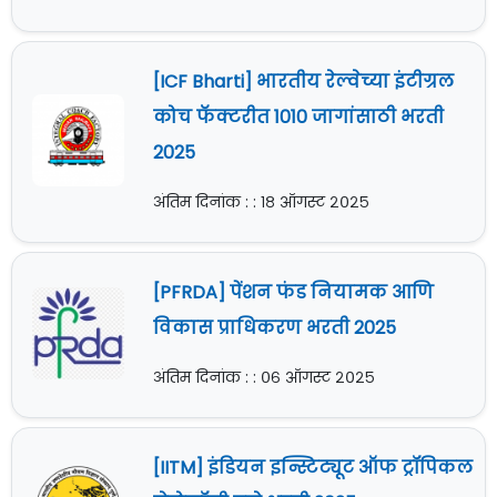
[ICF Bharti] भारतीय रेल्वेच्या इंटीग्रल
कोच फॅक्टरीत 1010 जागांसाठी भरती
2025
अंतिम दिनांक : : १८ ऑगस्ट २०२५
[PFRDA] पेंशन फंड नियामक आणि
विकास प्राधिकरण भरती 2025
अंतिम दिनांक : : ०६ ऑगस्ट २०२५
[IITM] इंडियन इन्स्टिट्यूट ऑफ ट्रॉपिकल