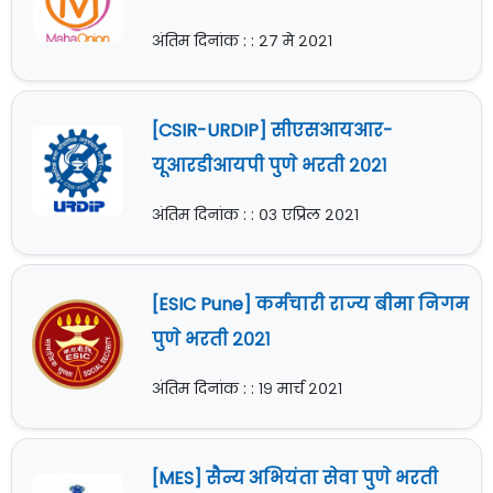
अंतिम दिनांक : : २७ मे २०२१
[CSIR-URDIP] सीएसआयआर-
यूआरडीआयपी पुणे भरती २०२१
अंतिम दिनांक : : ०३ एप्रिल २०२१
[ESIC Pune] कर्मचारी राज्य बीमा निगम
पुणे भरती २०२१
अंतिम दिनांक : : १९ मार्च २०२१
[MES] सैन्य अभियंता सेवा पुणे भरती