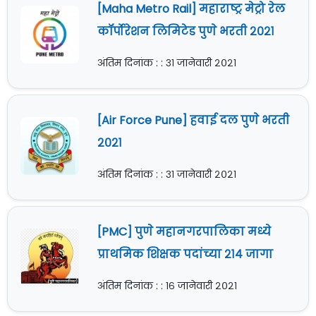
[Maha Metro Rail] महाराष्ट्र मेट्रो रेल
कॉर्पोरेशन लिमिटेड पुणे भरती २०२१
अंतिम दिनांक : : ३१ जानेवारी २०२१
[Air Force Pune] हवाई दल पुणे भरती
२०२१
अंतिम दिनांक : : ३१ जानेवारी २०२१
[PMC] पुणे महानगरपालिका मध्ये
प्राथमिक शिक्षक पदांच्या २१४ जागा
अंतिम दिनांक : : १६ जानेवारी २०२१