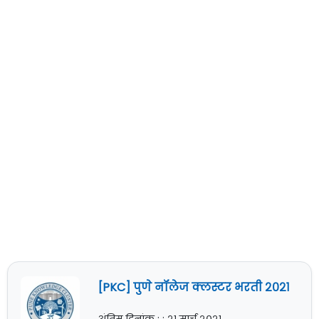
[PKC] पुणे नॉलेज क्लस्टर भरती २०२१