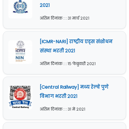
२०२१
अंतिम दिनांक : : ३१ मार्च २०२१
[ICMR-NARI] राष्ट्रीय एड्स संशोधन
संस्था भरती २०२१
अंतिम दिनांक : : १५ फेब्रुवारी २०२१
[Central Railway] मध्य रेल्वे पुणे
विभाग भरती २०२१
अंतिम दिनांक : : ३१ मे २०२१