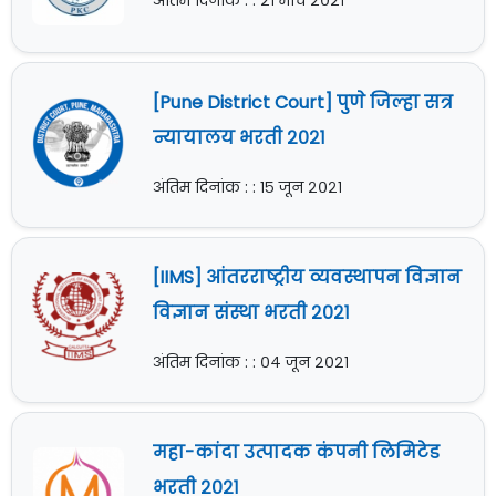
अंतिम दिनांक : : २१ मार्च २०२१
[Pune District Court] पुणे जिल्हा सत्र
न्यायालय भरती २०२१
अंतिम दिनांक : : १५ जून २०२१
[IIMS] आंतरराष्ट्रीय व्यवस्थापन विज्ञान
विज्ञान संस्था भरती २०२१
अंतिम दिनांक : : ०४ जून २०२१
महा-कांदा उत्पादक कंपनी लिमिटेड
भरती २०२१