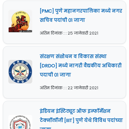
[PMC] पुणे महानगरपालिका मध्ये नगर
सचिव पदांची ०१ जागा
अंतिम दिनांक : : २५ जानेवारी २०२१
संरक्षण संशोधन व विकास संस्था
[DRDO] मध्ये नागरी वैद्यकीय अधिकारी
पदाची ०१ जागा
अंतिम दिनांक : : २२ जानेवारी २०२१
इंडियन इंस्टिट्यूट ऑफ इन्फॉर्मेशन
टेक्नॉलॉजी [IIIT] पुणे येथे विविध पदांच्या