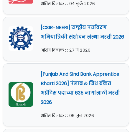
अंतिम दिनांक : : ०४ जुलै २०२६
[CSIR-NEERI] राष्ट्रीय पर्यावरण
अभियांत्रिकी संशोधन संस्था भरती 2026
अंतिम दिनांक : : २७ मे २०२६
[Punjab And Sind Bank Apprentice
Bharti 2026] पंजाब & सिंध बँकेत
अप्रेंटिस पदाच्या 635 जागांसाठी भरती
2026
अंतिम दिनांक : : ०६ जून २०२६