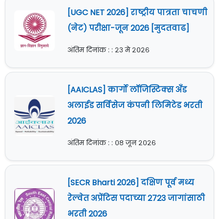
[UGC NET 2026] राष्ट्रीय पात्रता चाचणी
(नेट) परीक्षा-जून 2026 [मुदतवाढ]
अंतिम दिनांक : : २३ मे २०२६
[AAICLAS] कार्गो लॉजिस्टिक्स अँड
अलाईड सर्विसेज कंपनी लिमिटेड भरती
2026
अंतिम दिनांक : : ०८ जून २०२६
[SECR Bharti 2026] दक्षिण पूर्व मध्य
रेल्वेत अप्रेंटिस पदाच्या 2723 जागांसाठी
भरती 2026