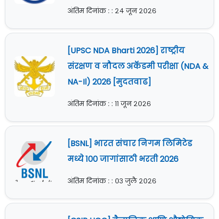
अंतिम दिनांक : : २४ जून २०२६
[UPSC NDA Bharti 2026] राष्ट्रीय
संरक्षण व नौदल अकॅडमी परीक्षा (NDA &
NA-Il) 2026 [मुदतवाढ]
अंतिम दिनांक : : ११ जून २०२६
[BSNL] भारत संचार निगम लिमिटेड
मध्ये 100 जागांसाठी भरती 2026
अंतिम दिनांक : : ०३ जुलै २०२६