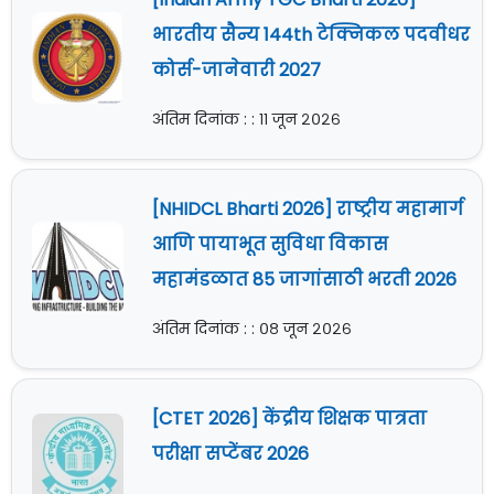
भारतीय सैन्य 144th टेक्निकल पदवीधर
कोर्स-जानेवारी 2027
अंतिम दिनांक : : ११ जून २०२६
[NHIDCL Bharti 2026] राष्ट्रीय महामार्ग
आणि पायाभूत सुविधा विकास
महामंडळात 85 जागांसाठी भरती 2026
अंतिम दिनांक : : ०८ जून २०२६
[CTET 2026] केंद्रीय शिक्षक पात्रता
परीक्षा सप्टेंबर 2026