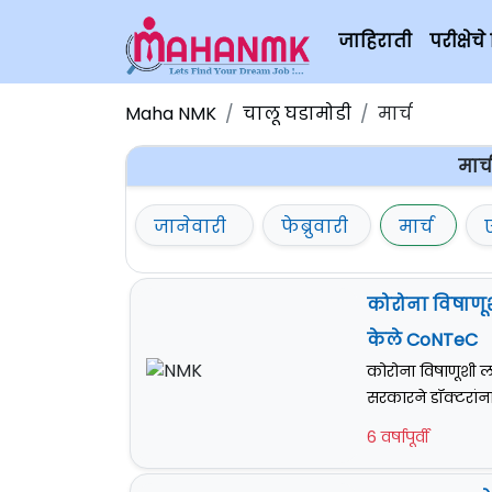
जाहिराती
परीक्षे
Maha NMK
चालू घडामोडी
मार्च
मार्
जानेवारी
फेब्रुवारी
मार्च
कोरोना विषाणूश
केले CoNTeC
कोरोना विषाणूशी ल
सरकारने डॉक्टरांन
6 वर्षापूर्वी