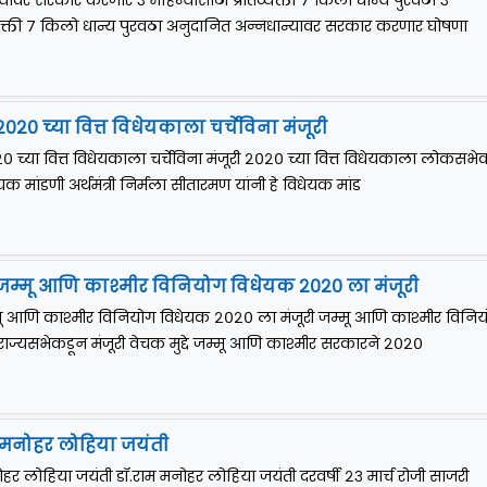
यावर सरकार करणार ३ महिन्यांसाठी प्रतिव्यक्ती ७ किलो धान्य पुरवठा ३
िव्यक्ती ७ किलो धान्य पुरवठा अनुदानित अन्नधान्यावर सरकार करणार घोषणा
० च्या वित्त विधेयकाला चर्चेविना मंजूरी
्या वित्त विधेयकाला चर्चेविना मंजूरी २०२० च्या वित्त विधेयकाला लोकसभे
धेयक मांडणी अर्थमंत्री निर्मला सीतारमण यांनी हे विधेयक मांड
जम्मू आणि काश्मीर विनियोग विधेयक २०२० ला मंजूरी
मू आणि काश्मीर विनियोग विधेयक २०२० ला मंजूरी जम्मू आणि काश्मीर विनि
ज्यसभेकडून मंजूरी वेचक मुद्दे जम्मू आणि काश्मीर सरकारने २०२०
ाम मनोहर लोहिया जयंती
नोहर लोहिया जयंती डॉ.राम मनोहर लोहिया जयंती दरवर्षी २३ मार्च रोजी साजरी