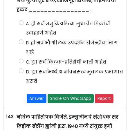
नवापूरची तुर डाळ, सोलापूरी डाळींब, वाईगांवची
हळद ________________ .
A. ही सर्व जनुकियरित्या सुधारीत पिकांची
उदाहरणे आहेत
B. ही सर्व भौगोलिक उपदर्शन रजिस्ट्रीचा भाग
आहे
C. ह्या सर्व किटक-प्रतिरोधी जाती आहेत
D. ह्या सर्वांमध्ये अ जीवनसत्व मुबलक प्रमाणात
असते
Answer
Share On WhatsApp
Report
143.
नोबेल पारितोषक विजेते, इन्सुलीनचे संशोधक सर
फ्रेड़ीक बँटींग ह्यांनी इ.स. 1940 मध्ये संयुक्त हमी