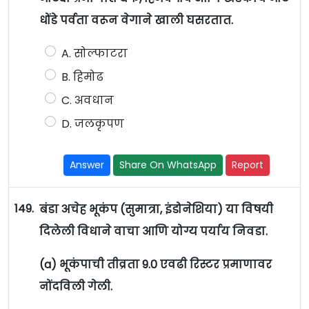
धोंडे पर्वता वरून वेगाने खाली घसरतात.
A. सोल्फाटरा
B. हिमोढ
C. अवधान
D. जलकृपण
Answer
Share On WhatsApp
Report
149.
बंडा अचेह भूकंप (सुमात्रा, इंडोनेशिया) या विषयी
दिलेली विधाने वाचा आणि योग्य पर्याय निवडा.
(a) भूकंपाची तीव्रता 9.0 एवढी रिस्टर प्रमाणावर
नोंदविली गेली.