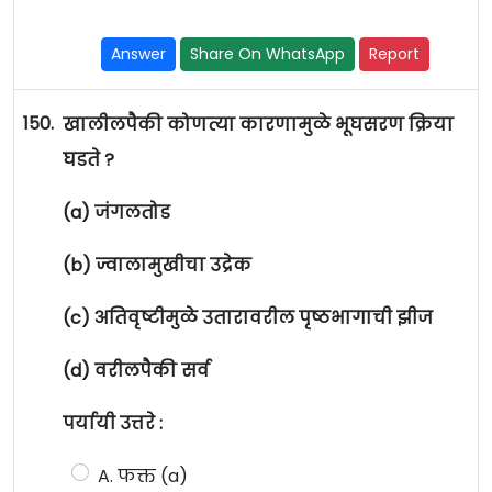
Answer
Share On WhatsApp
Report
150.
खालीलपैकी कोणत्या कारणामुळे भूघसरण क्रिया
घडते ?
(a) जंगलतोड
(b) ज्वालामुखीचा उद्रेक
(c) अतिवृष्टीमुळे उतारावरील पृष्ठभागाची झीज
(d) वरीलपैकी सर्व
पर्यायी उत्तरे :
A. फक्त (a)