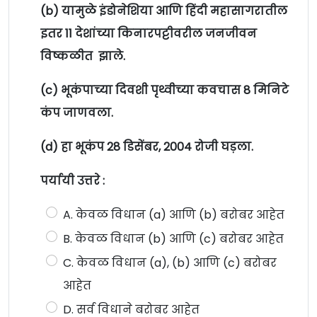
(b) यामुळे इंडोनेशिया आणि हिंदी महासागरातील
इतर 11 देशांच्या किनारपट्टीवरील जनजीवन
विष्कळीत झाले.
(c) भूकंपाच्या दिवशी पृथ्वीच्या कवचास 8 मिनिटे
कंप जाणवला.
(d) हा भूकंप 28 डिसेंबर, 2004 रोजी घड़ला.
पर्यायी उत्तरे :
A. केवळ विधान (a) आणि (b) बरोबर आहेत
B. केवळ विधान (b) आणि (c) बरोबर आहेत
C. केवळ विधान (a), (b) आणि (c) बरोबर
आहेत
D. सर्व विधाने बरोबर आहेत