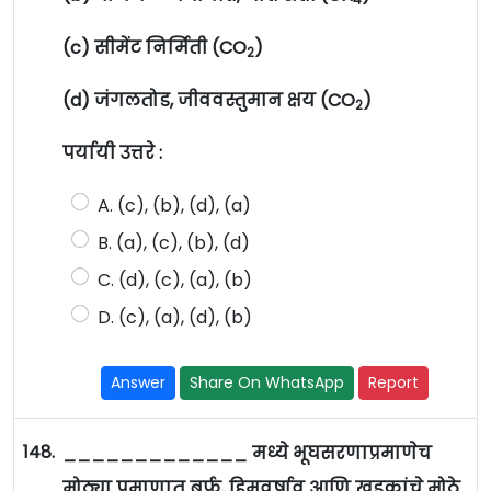
(c) सीमेंट निर्मिती (CO
)
2
(d) जंगलतोड, जीववस्तुमान क्षय (CO
)
2
पर्यायी उत्तरे :
A. (c), (b), (d), (a)
B. (a), (c), (b), (d)
C. (d), (c), (a), (b)
D. (c), (a), (d), (b)
Answer
Share On WhatsApp
Report
148.
_____________ मध्ये भूघसरणाप्रमाणेच
मोठ्या प्रमाणात बर्फ, हिमवर्षाव आणि खडकांचे मोठे