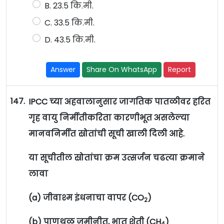
B. 23.5 कि.मी.
C. 33.5 कि.मी.
D. 43.5 कि.मी.
Answer
Share On WhatsApp
Report
147.
IPCC च्या अहवालानुसार जागतिक पातळीवर हरित
गृह वायु निर्मीतीकरिता कारणीभूत असलेल्या
मानवनिर्मीत स्रोतांची सूची खाली दिली आहे.
या सूचीतील स्रोतांचा क्रम उत्सर्जन चढत्या क्रमाने
लावा
(a) जीवाश्म इंधनाचा वापर (CO
)
2
(b) पाणथळ जमीनीत, भात शेती (CH
)
4