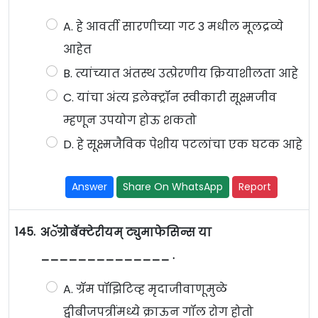
A. हे आवर्ती सारणीच्या गट 3 मधील मूलद्रव्ये
आहेत
B. त्यांच्यात अंतस्थ उत्प्रेरणीय क्रियाशीलता आहे
C. यांचा अंत्य इलेक्ट्रॉन स्वीकारी सूक्ष्मजीव
म्हणून उपयोग होऊ शकतो
D. हे सूक्ष्मजैविक पेशीय पटलांचा एक घटक आहे
Answer
Share On WhatsApp
Report
145.
अॅग्रोबॅक्टेरीयम् ट्युमाफेसिन्स या
______________ .
A. ग्रॅम पॉझिटिव्ह मृदाजीवाणूमुळे
द्वीबीजपत्रींमध्ये क्राऊन गॉल रोग होतो