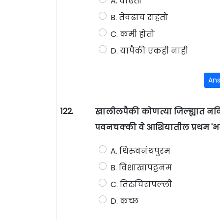
A. वाढतो
B. तेवढाच राहतो
C. कमी होतो
D. यापैकी एकही नाही
An
122.
खालीलपैकी कोणत्या जिल्ह्यात नविक
पवनचक्की वे आशियातील प्रथम 'भरती
A. थिरुवनंथपुरम
B. विशाखापट्टनम
C. तिरुचिरापल्ली
D. कच्छ