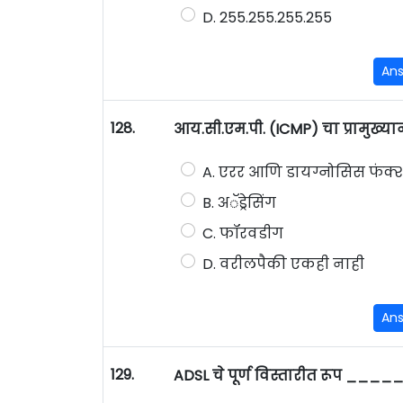
D. 255.255.255.255
An
128.
आय.सी.एम.पी. (ICMP) चा प्राम
A. एरर आणि डायग्नोसिस फंक
B. अॅड्रेसिंग
C. फॉरवडीग
D. वरीलपैकी एकही नाही
An
129.
ADSL चे पूर्ण विस्तारीत रूप _