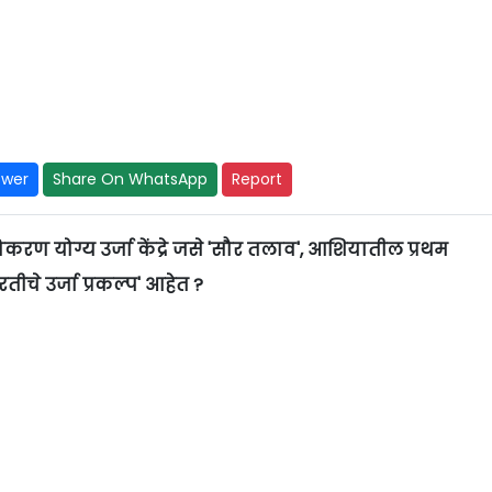
swer
Share On WhatsApp
Report
रण योग्य उर्जा केंद्रे जसे 'सौर तलाव', आशियातील प्रथम
चे उर्जा प्रकल्प' आहेत ?