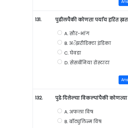
An
131.
पुढीलपैकी कोणता पर्याय हरित ख़
A. सौर-भांग
B. अॅझरीडिक्टा इंडिका
C. घेवडा
D. सेसबँनिया रोस्टाटा
An
132.
पुढे दिलेल्या विकल्पांपैकी कोणत्य
A. अफला विष
B. बॉट्युलिन्म विष