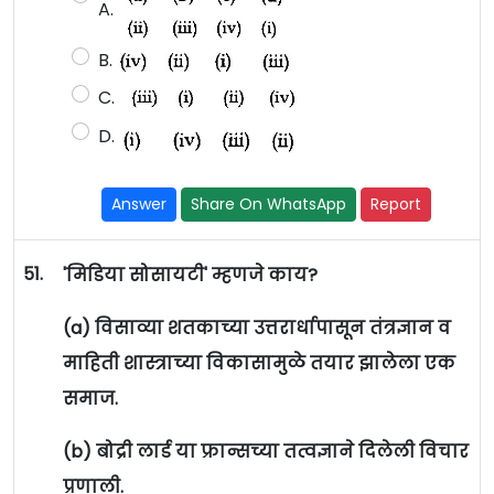
A.
B.
C.
D.
Answer
Share On WhatsApp
Report
51.
'मिडिया सोसायटी' म्हणजे काय?
(a) विसाव्या शतकाच्या उत्तरार्धापासून तंत्रज्ञान व
माहिती शास्त्राच्या विकासामुळे तयार झालेला एक
समाज.
(b) बोद्री लार्ड या फ्रान्सच्या तत्वज्ञाने दिलेली विचार
प्रणाली.