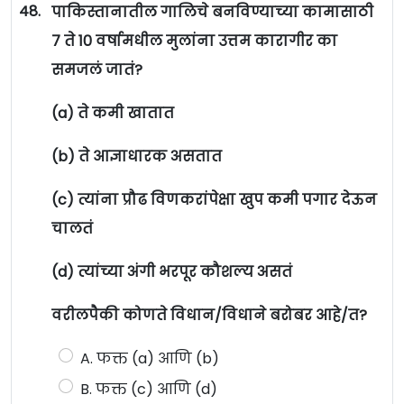
48.
पाकिस्तानातील गालिचे बनविण्याच्या कामासाठी
7 ते 10 वर्षामधील मुलांना उत्तम कारागीर का
समजलं जातं?
(a) ते कमी खातात
(b) ते आज्ञाधारक असतात
(c) त्यांना प्रौढ विणकरांपेक्षा खुप कमी पगार देऊन
चालतं
(d) त्यांच्या अंगी भरपूर कौशल्य असतं
वरीलपैकी कोणते विधान/विधाने बरोबर आहे/त?
A. फक्त (a) आणि (b)
B. फक्त (c) आणि (d)