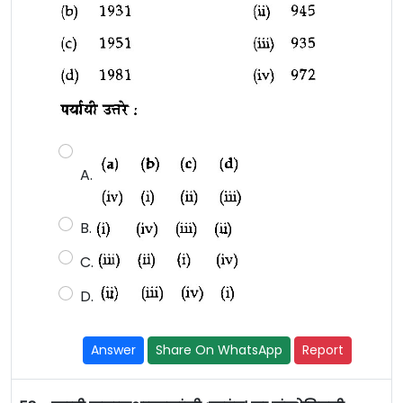
A.
B.
C.
D.
Answer
Share On WhatsApp
Report