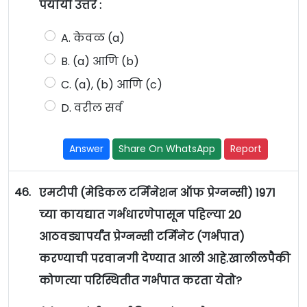
पर्यायी उत्तरे :
A. केवळ (a)
B. (a) आणि (b)
C. (a), (b) आणि (c)
D. वरील सर्व
Answer
Share On WhatsApp
Report
46.
एमटीपी (मेडिकल टर्मिनेशन ऑफ प्रेग्नन्सी) 1971
च्या कायद्यात गर्भधारणेपासून पहिल्या 20
आठवड्यापर्यंत प्रेग्नन्सी टर्मिनेट (गर्भपात)
करण्याची परवानगी देण्यात आली आहे.खालीलपैकी
कोणत्या परिस्थितीत गर्भपात करता येतो?