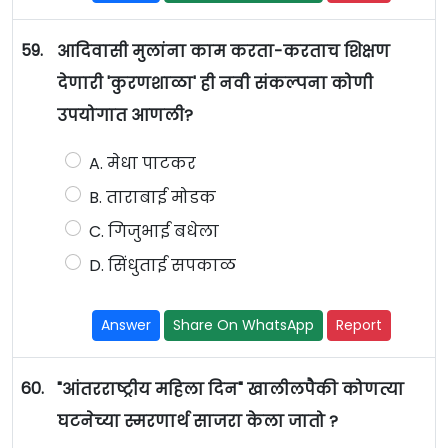
59.
आदिवासी मुलांना काम करता-करताच शिक्षण
देणारी 'कुरणशाळा' ही नवी संकल्पना कोणी
उपयोगात आणली?
A. मेधा पाटकर
B. ताराबाई मोडक
C. गिजुभाई बधेला
D. सिंधुताई सपकाळ
Answer
Share On WhatsApp
Report
60.
"आंतरराष्ट्रीय महिला दिन" खालीलपैकी कोणत्या
घटनेच्या स्मरणार्थ साजरा केला जातो ?