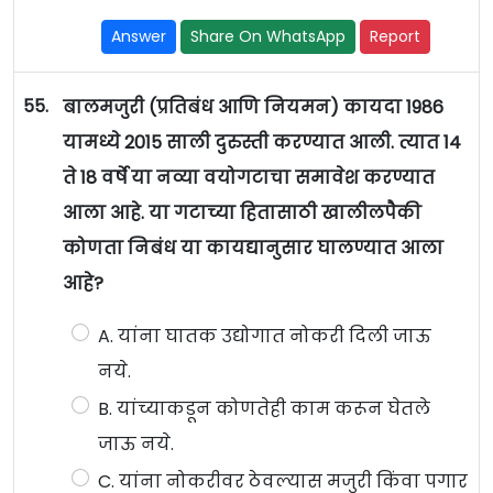
Answer
Share On WhatsApp
Report
55.
बालमजुरी (प्रतिबंध आणि नियमन) कायदा 1986
यामध्ये 2015 साली दुरुस्ती करण्यात आली. त्यात 14
ते 18 वर्षे या नव्या वयोगटाचा समावेश करण्यात
आला आहे. या गटाच्या हितासाठी खालीलपैकी
कोणता निबंध या कायद्यानुसार घालण्यात आला
आहे?
A. यांना घातक उद्योगात नोकरी दिली जाऊ
नये.
B. यांच्याकडून कोणतेही काम करून घेतले
जाऊ नये.
C. यांना नोकरीवर ठेवल्यास मजुरी किंवा पगार