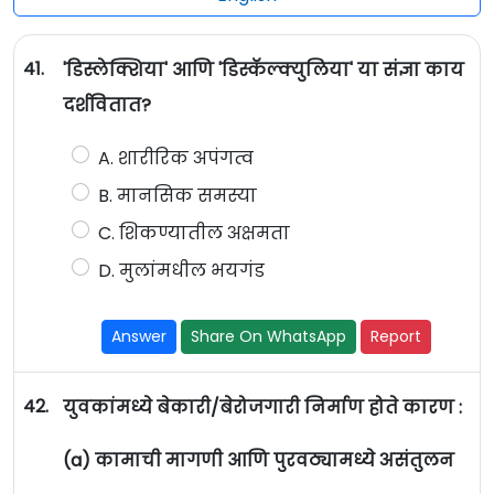
41.
'डिस्लेक्शिया' आणि 'डिस्कॅल्क्युलिया' या संज्ञा काय
दर्शवितात?
A. शारीरिक अपंगत्व
B. मानसिक समस्या
C. शिकण्यातील अक्षमता
D. मुलांमधील भयगंड
Answer
Share On WhatsApp
Report
42.
युवकांमध्ये बेकारी/बेरोजगारी निर्माण होते कारण :
(a) कामाची मागणी आणि पुरवठ्यामध्ये असंतुलन