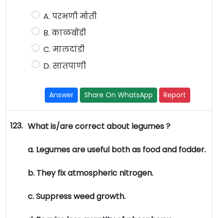
A. परभणी मोती
B. काळबोंडी
C. मालदांडी
D. सातपाणी
Answer
Share On WhatsApp
Report
123.
What is/are correct about legumes ?
a. Legumes are useful both as food and fodder.
b. They fix atmospheric nitrogen.
c. Suppress weed growth.