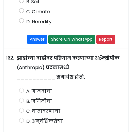
B. Soil
C. Climate
D. Heredity
Answer
Share On WhatsApp
Report
132.
झाडांच्या वाढीवर परिणाम करणाच्या अॅन्थ्रोपीक
(Anthropic) घटकामध्ये
__________ समावेश होतो.
A. मानवाचा
B. जमिनीचा
C. वातावरणाचा
D. अनुवंशिकतेचा