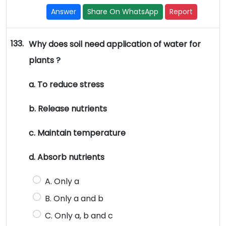
Answer
Share On WhatsApp
Report
133.
Why does soil need application of water for
plants ?
a. To reduce stress
b. Release nutrients
c. Maintain temperature
d. Absorb nutrients
A. Only a
B. Only a and b
C. Only a, b and c