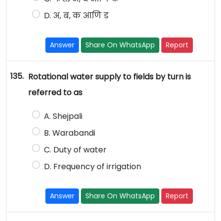
D. अ, ब, क आणि ड
Answer
Share On WhatsApp
Report
135.
Rotational water supply to fields by turn is
referred to as
A. Shejpali
B. Warabandi
C. Duty of water
D. Frequency of irrigation
Answer
Share On WhatsApp
Report