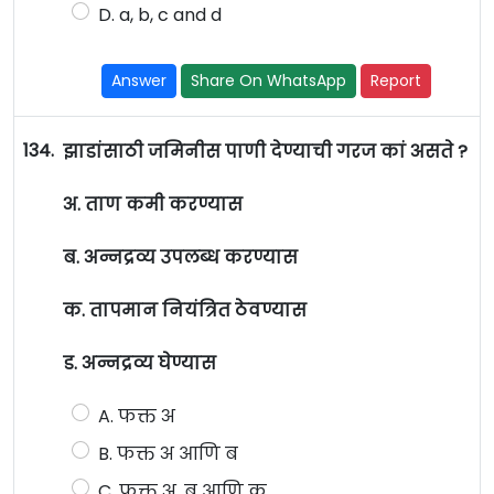
D. a, b, c and d
Answer
Share On WhatsApp
Report
134.
झाडांसाठी जमिनीस पाणी देण्याची गरज कां असते ?
अ. ताण कमी करण्यास
ब. अन्नद्रव्य उपलब्ध करण्यास
क. तापमान नियंत्रित ठेवण्यास
ड. अन्नद्रव्य घेण्यास
A. फक्त अ
B. फक्त अ आणि ब
C. फक्त अ, ब आणि क