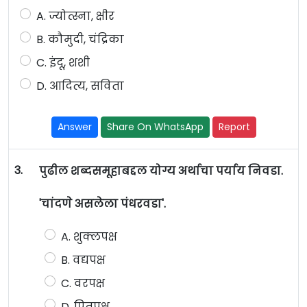
A. ज्योत्स्ना, क्षीर
B. कौमुदी, चंद्रिका
C. इंदू, शशी
D. आदित्य, सविता
Answer
Share On WhatsApp
Report
3.
पुढील शब्दसमूहाबद्दल योग्य अर्थाचा पर्याय निवडा.
'चांदणे असलेला पंधरवडा'.
A. शुक्लपक्ष
B. वद्यपक्ष
C. वरपक्ष
D. पितृपक्ष