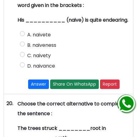
word given in the brackets :
His __________ (naive) is quite endearing.
A. naivete
B. naiveness
C. naivety
D. naivance
Answer
Share On WhatsApp
Report
20.
Choose the correct alternative to complete
the sentence :
The trees struck ________root in