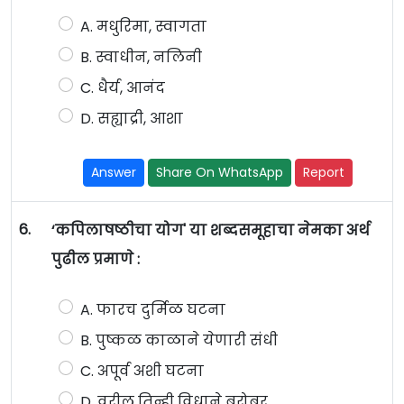
A. मधुरिमा, स्वागता
B. स्वाधीन, नलिनी
C. धैर्य, आनंद
D. सह्याद्री, आशा
Answer
Share On WhatsApp
Report
6.
‘कपिलाषष्ठीचा योग' या शब्दसमूहाचा नेमका अर्थ
पुढील प्रमाणे :
A. फारच दुर्मिळ घटना
B. पुष्कळ काळाने येणारी संधी
C. अपूर्व अशी घटना
D. वरील तिन्ही विधाने बरोबर