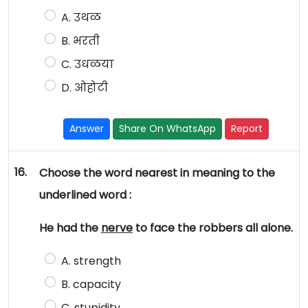
A. उथळ
B. भरती
C. उधळया
D. ओहोटी
Answer
Share On WhatsApp
Report
16.
Choose the word nearest in meaning to the
underlined word :
He had the
nerve
to face the robbers all alone.
A. strength
B. capacity
C. stupidity