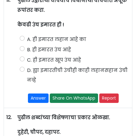
11.
पुढील उद्गारार्थी वाक्याचे विधानार्थी वाक्यात अचूक
रूपांतर करा.
केवढी उंच इमारत ही !
A. ही इमारत लहान आहे का
B. ही इमारत उंच आहे
C. ही इमारत खूप उंच आहे
D. ह्या इमारतीची उंचीही काही लहानसहान उंची
नव्हे
Answer
Share On WhatsApp
Report
12.
पुढील शब्दांच्या विशेषणाचा प्रकार ओळखा.
दुहेरी, चौपट, दहापट.