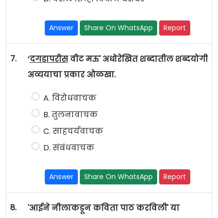
Answer
Share On WhatsApp
Report
7.
‘
दगडापरीस
वीट मऊ' अधोरेखित शब्दातील शब्दयोगी
अव्ययाचा प्रकार ओळखा.
A. विरोधवाचक
B. तुलनावाचक
C. साहचर्यवाचक
D. संबंधवाचक
Answer
Share On WhatsApp
Report
8.
'आईने नीलाकडून कविता पाठ करविली' या