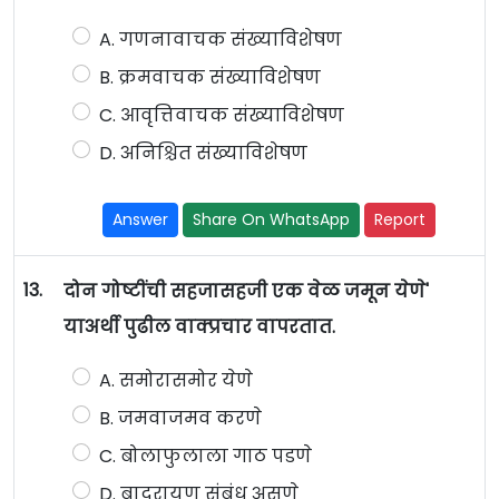
A. गणनावाचक संख्याविशेषण
B. क्रमवाचक संख्याविशेषण
C. आवृत्तिवाचक संख्याविशेषण
D. अनिश्चित संख्याविशेषण
Answer
Share On WhatsApp
Report
13.
दोन गोष्टींची सहजासहजी एक वेळ जमून येणे'
याअर्थी पुढील वाक्प्रचार वापरतात.
A. समोरासमोर येणे
B. जमवाजमव करणे
C. बोलाफुलाला गाठ पडणे
D. बादरायण संबंध असणे