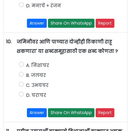
D. मनाचे + रंजन
Answer
Share On WhatsApp
Report
10.
जमिनीवर आणि पाण्यात दोन्हीही ठिकाणी राहू
शकणारा' या शब्दसमूहासाठी एक शब्द कोणता ?
A. निशाचर
B. जलचर
C. उभयचर
D. चराचर
Answer
Share On WhatsApp
Report