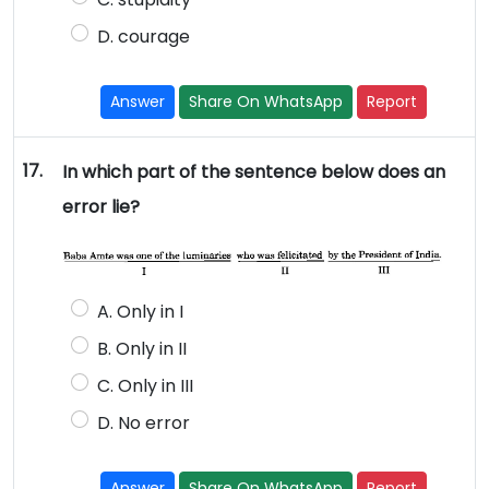
D. courage
Answer
Share On WhatsApp
Report
17.
In which part of the sentence below does an
error lie?
A. Only in I
B. Only in II
C. Only in III
D. No error
Answer
Share On WhatsApp
Report