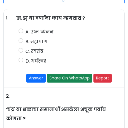
1.
ख, झ्' या वर्णांना काय म्हणतात ?
A. उष्म व्यंजन
B. महाप्राण
C. स्वतंत्र
D. अर्धस्वर
Answer
Share On WhatsApp
Report
2.
‘चंद्र' या शब्दाचा समानार्थी असलेला अचूक पर्याय
कोणता ?