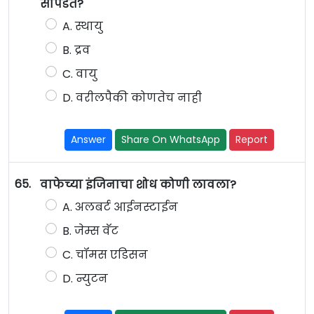
सापडते?
A. स्थायु
B. द्रव
C. वायु
D. वरीलपैकी कोणतेच नाही
Answer
Share On WhatsApp
Report
65.
वाफेच्या इंजिनाचा शोध कोणी लावला?
A. अलबर्ट आईनस्टाईन
B. जेम्स वॅट
C. चॉमस एडिसन
D. न्युटन