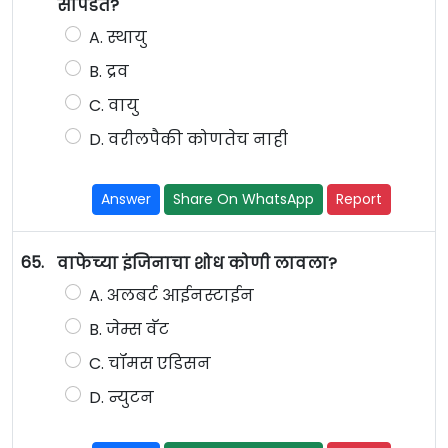
सापडते?
A. स्थायु
B. द्रव
C. वायु
D. वरीलपैकी कोणतेच नाही
Answer
Share On WhatsApp
Report
65.
वाफेच्या इंजिनाचा शोध कोणी लावला?
A. अलबर्ट आईनस्टाईन
B. जेम्स वॅट
C. चॉमस एडिसन
D. न्युटन