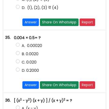
D. (1), (2), (3) व (4)
Answer
Share On WhatsApp
Report
35.
0.004 × 0.5= ?
A. 0.00020
B. 0.0020
C. 0.020
D. 0.2000
Answer
Share On WhatsApp
Report
2
2
2
36.
[ (x
- y
) (x + y) ] / (x + y)
= ?
A. (x - y)