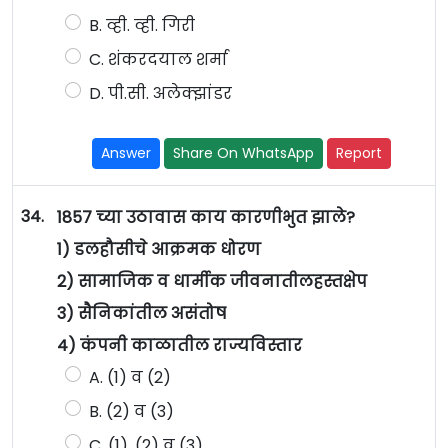
B. व्ही. व्ही. गिरी
C. शंकरदयाल शर्मा
D. पी.सी. अलेक्झांडर
Answer
Share On WhatsApp
Report
34.
1857 च्या उठावास काय कारणीभुत झाले?
1) डलहौसीचे आक्रमक धोरण
2) सामाजिक व धार्मीक जीवनातीलहस्तक्षेप
3) सैनिकांतील असंतोष
4) कंपनी काळातील राज्यविस्तार
A. (1) व (2)
B. (2) व (3)
C. (1), (2) व (3)