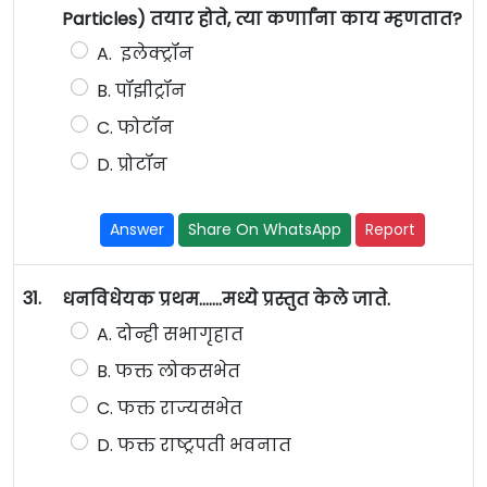
Particles) तयार होते, त्या कर्णाांना काय म्हणतात?
A. इलेक्ट्रॉन
B. पॉझीट्रॉन
C. फोटॉन
D. प्रोटॉन
Answer
Share On WhatsApp
Report
31.
धनविधेयक प्रथम…….मध्ये प्रस्तुत केले जाते.
A. दोन्ही सभागृहात
B. फक्त लोकसभेत
C. फक्त राज्यसभेत
D. फक्त राष्ट्रपती भवनात