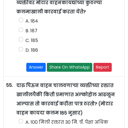
व्यक्तीवर मोटार वाहनकायद्यांच्या कुठल्या
कलमाखाली कारवाई करता येते?
A. 184
B. 187
C. 185
D. 186
Answer
Share On WhatsApp
Report
55.
दारु पिऊन वाहन चालवणाऱ्या व्यक्तीच्या रक्तात
खालीलपैकी किती प्रमाणात अल्कोहोल आढळून
आल्यास तो कारवाई करीता पात्र ठरतो? (मोटार
वाहन कायदा कलम 185 नुसार)
A. 100 मिली रक्तात 30 मि. ग्रॅ. पेक्षा अधिक