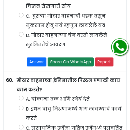
चिखल रोखणारी सोय
C. दुसऱ्या मोटार वाहनाची धडक बसुन
नुकसान होवु नये म्हणुन लावलेले यंत्र
D. मोटार वाहनाच्या चेन वरती लावलेले
सुरक्षिततेचे आवरण
Answer
Share On WhatsApp
Report
60.
मोटार वाहनाच्या इंजिनातील पिस्टन प्रणाली काय
काम करते?
A. चांकाना बळ आणि स्थैर्य देते
B. इंधन वायु मिश्रणामध्ये आग लावण्याचे कार्य
करते
C. रासायनिक उर्जेला गतिज उर्जेमध्ये परावर्तित