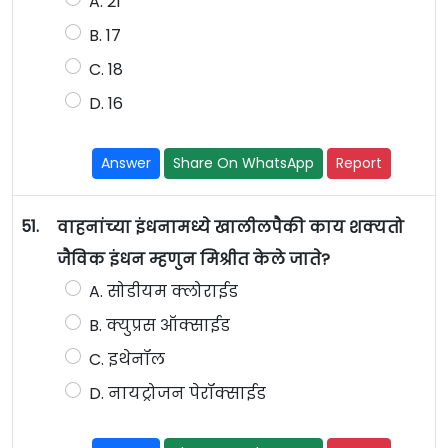
A. 21
B. 17
C. 18
D. 16
Answer
Share On WhatsApp
Report
51.
वाहनांच्या इंधनामध्ये खालीलपैकी काय शक्यतो
जैविक इंधन म्हणुन मिश्रीत केले जाते?
A. सोडीयम क्लोराईड
B. क्युप्रस ऑक्साईड
C. इथेनॉल
D. नायट्रोजन पेरॉक्साईड