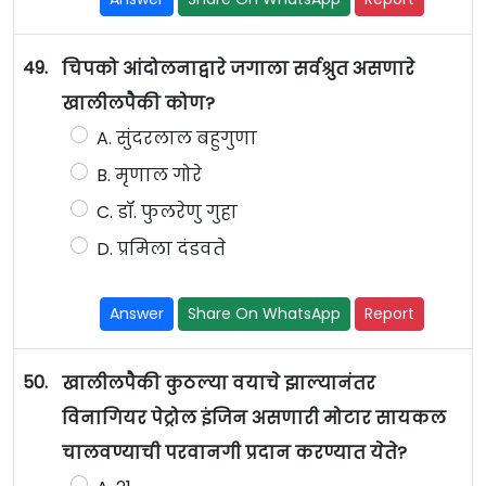
49.
चिपको आंदोलनाद्वारे जगाला सर्वश्रुत असणारे
खालीलपैकी कोण?
A. सुंदरलाल बहुगुणा
B. मृणाल गोरे
C. डॉ. फुलरेणु गुहा
D. प्रमिला दंडवते
Answer
Share On WhatsApp
Report
50.
खालीलपैकी कुठल्या वयाचे झाल्यानंतर
विनागियर पेट्रोल इंजिन असणारी मोटार सायकल
चालवण्याची परवानगी प्रदान करण्यात येते?