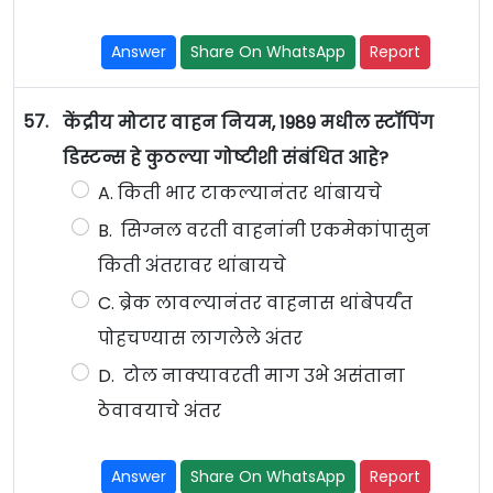
Answer
Share On WhatsApp
Report
57.
केंद्रीय मोटार वाहन नियम, 1989 मधील स्टॉपिंग
डिस्टन्स हे कुठल्या गोष्टीशी संबंधित आहे?
A. किती भार टाकल्यानंतर थांबायचे
B. सिग्नल वरती वाहनांनी एकमेकांपासुन
किती अंतरावर थांबायचे
C. ब्रेक लावल्यानंतर वाहनास थांबेपर्यंत
पोहचण्यास लागलेले अंतर
D. टोल नाक्यावरती माग उभे असंताना
ठेवावयाचे अंतर
Answer
Share On WhatsApp
Report