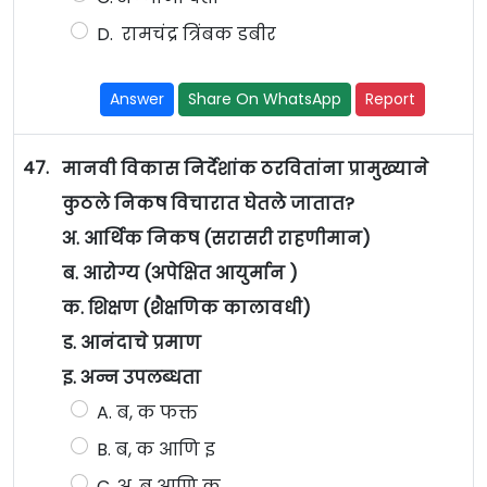
D. रामचंद्र त्रिंबक डबीर
Answer
Share On WhatsApp
Report
47.
मानवी विकास निर्देशांक ठरवितांना प्रामुख्याने
कुठले निकष विचारात घेतले जातात?
अ. आर्थिक निकष (सरासरी राहणीमान)
ब. आरोग्य (अपेक्षित आयुर्मान )
क. शिक्षण (शैक्षणिक कालावधी)
ड. आनंदाचे प्रमाण
इ. अन्न उपलब्धता
A. ब, क फक्त
B. ब, क आणि इ
C. अ, ब आणि क