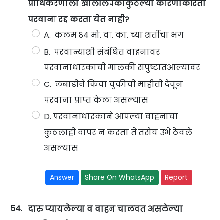
प्राधिकरणाला खालीलपैकीकुठल्या कारणाकरिता
परवाना रद्द करता येत नाही?
A. कलम 84 मो. वा. का. च्या शर्तीचा भग
B. परवान्याशी संबंधित वाहनावर
परवानाधारकाची मालकी संपुष्टातआल्यावर
C. लबाडीने किंवा चुकीची माहीती देवून
परवाना प्राप्त केला असल्यास
D. परवानाधारकाने आपल्या वाहनाचा
कुठलाही वापर न करता ते तसेच उभे ठेवले
असल्यास
Answer
Share On WhatsApp
Report
54.
दारु प्यायलेल्या व वाहन चालवत असलेल्या