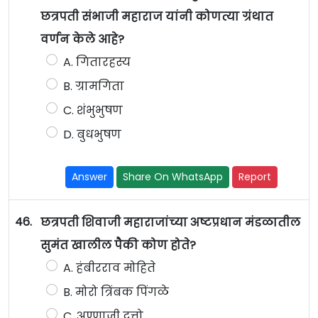
छत्रपती संभाजी महाराज यांनी कोणत्या ग्रंथात
वर्णन केले आहे?
A. गितारहस्य
B. ग्रामगिता
C. शंभुभुषण
D. बुधभुषण
Answer
Share On WhatsApp
Report
46.
छत्रपती शिवाजी महाराजांच्या अष्टप्रधान मंडळातील
सुमंत खालील पैकी कोण होते?
A. हंबीरराव मोहिते
B. मोरो त्रिंबक पिंगळे
C. अण्णाजी दत्तो