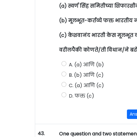
(a) स्वर्ण सिंह समितीच्या शिफारश
(b) मूलभूत-कर्तव्ये फक्त भारतीय
(c) केशवानंद भारती केस मूलभूत कर्
वरीलपैकी कोणते/ती विधान/ने बर
A. (a) आणि (b)
B. (b) आणि (c)
C. (a) आणि (c)
D. फक्त (c)
An
43.
One question and two statements