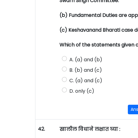
Swarn Singh Committee.
(b) Fundamental Duties are applic
(c) Keshavanand Bharati case de
Which of the statements given 
A. (a) and (b)
B. (b) and (c)
C. (a) and (c)
D. only (c)
An
42.
खालील विधाने लक्षात घ्या :