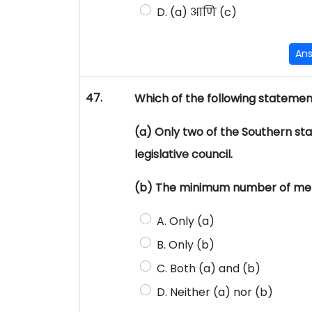
D. (a) आणि (c)
An
47.
Which of the following statement
(a) Only two of the Southern st
legislative council.
(b) The minimum number of membe
A. Only (a)
B. Only (b)
C. Both (a) and (b)
D. Neither (a) nor (b)