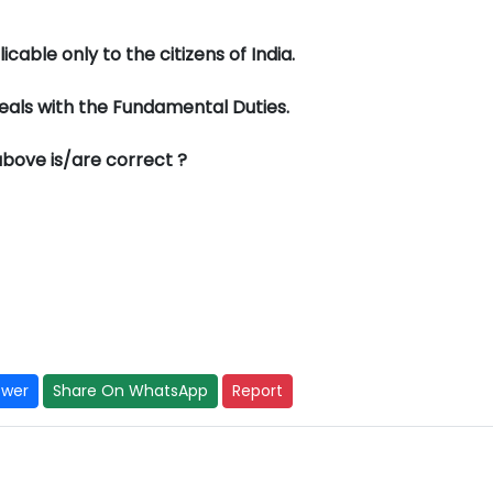
able only to the citizens of India.
als with the Fundamental Duties.
above is/are correct ?
swer
Share On WhatsApp
Report