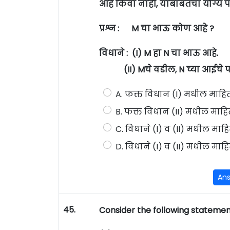
आहे किंवा नाही, याबाबतचा योग्य प
प्रश्न : M चा भाऊ कोण आहे ?
विधाने : (I) M हा N चा भाऊ आहे.
(II) Mचे वडील, N च्या आईचे प
A. फक्त विधान (I) मधील माहित
B. फक्त विधान (II) मधील माहित
C. विधाने (I) व (II) मधील मा
D. विधाने (I) व (II) मधील माहि
An
45.
Consider the following statement