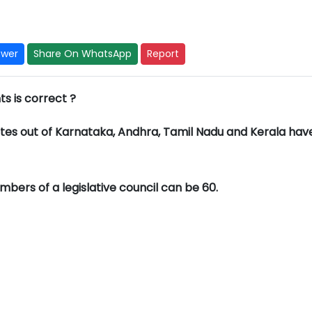
swer
Share On WhatsApp
Report
s is correct ?
ates out of Karnataka, Andhra, Tamil Nadu and Kerala hav
rs of a legislative council can be 60.