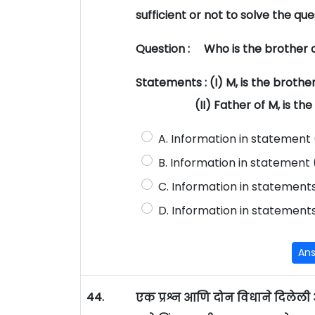
sufficient or not to solve the qu
Question : Who is the brother o
Statements : (I) M, is the brother
(II) Father of M, is the hu
A. Information in statement (I
B. Information in statement (I
C. Information in statements 
D. Information in statements (
An
44.
एक प्रश्न आणि दोन विधाने दिलेली आ