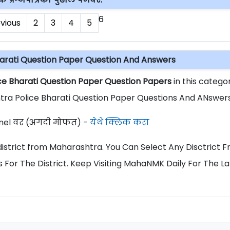
6
vious
2
3
4
5
arati Question Paper Question And Answers
ce Bharati Question Paper Question Papers
in this categor
ra Police Bharati Question Paper Questions And ANswers
el वर (अगदी मोफत) -
येथे क्लिक करा
ll district from Maharashtra. You Can Select Any Disctrict 
 For The District. Keep Visiting MahaNMK Daily For The La