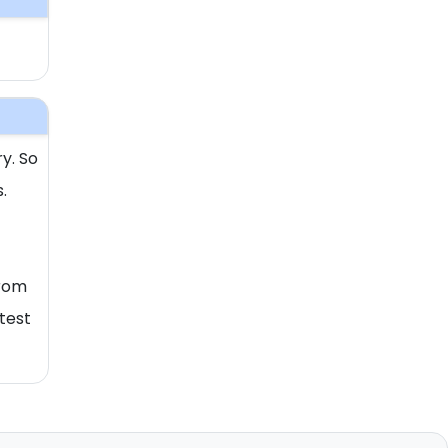
y. So
.
From
test