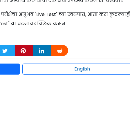
क्षांचा अभ्यास करण्याची एक संधी उपलब्ध करून द्या. धन्यवाद
क्षेचा अनुभव "Live Test" च्या स्वरूपात, आता करा कुठल्याह
rt Test" या बटनावर क्लिक करून.
English