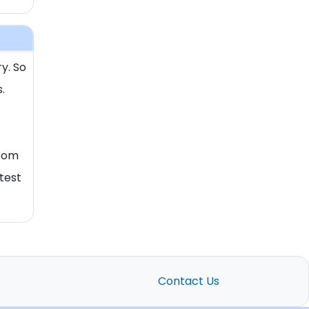
y. So
.
From
test
Contact Us