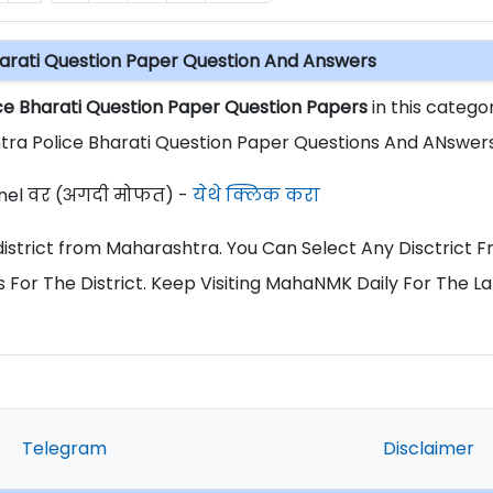
arati Question Paper Question And Answers
ce Bharati Question Paper Question Papers
in this categor
ra Police Bharati Question Paper Questions And ANswers
el वर (अगदी मोफत) -
येथे क्लिक करा
ll district from Maharashtra. You Can Select Any Disctrict 
 For The District. Keep Visiting MahaNMK Daily For The La
Telegram
Disclaimer