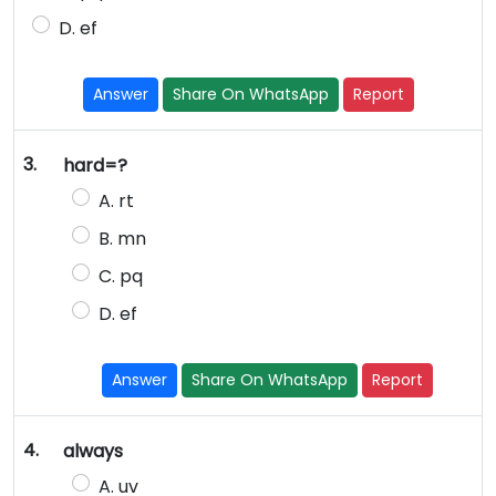
D. ef
Answer
Share On WhatsApp
Report
3.
hard=?
A. rt
B. mn
C. pq
D. ef
Answer
Share On WhatsApp
Report
4.
always
A. uv