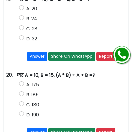
A. 20
B. 24
C. 28
D. 32
Answer
Share On WhatsApp
Report
20.
जर A = 10, B = 15, (A * B) + A + B =?
A. 175
B. 185
C. 180
D. 190