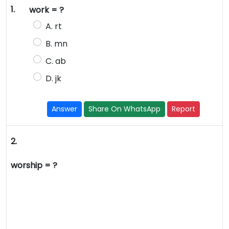
1.
work = ?
A. rt
B. mn
C. ab
D. jk
Answer
Share On WhatsApp
Report
2.
worship = ?