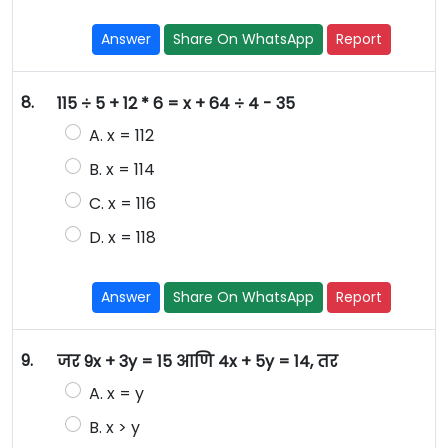
Answer
Share On WhatsApp
Report
8.
115 ÷ 5 + 12 * 6 = x + 64 ÷ 4 - 35
A. x = 112
B. x = 114
C. x = 116
D. x = 118
Answer
Share On WhatsApp
Report
9.
जर 9x + 3y = 15 आणि 4x + 5y = 14, तर
A. x = y
B. x > y