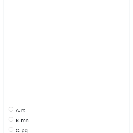
A. rt
B. mn
C. pq