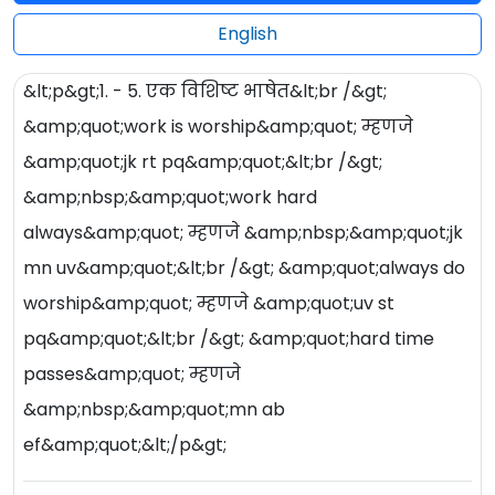
English
&lt;p&gt;1. - 5. एक विशिष्ट भाषेत&lt;br /&gt;
&amp;quot;work is worship&amp;quot; म्हणजे
&amp;quot;jk rt pq&amp;quot;&lt;br /&gt;
&amp;nbsp;&amp;quot;work hard
always&amp;quot; म्हणजे &amp;nbsp;&amp;quot;jk
mn uv&amp;quot;&lt;br /&gt; &amp;quot;always do
worship&amp;quot; म्हणजे &amp;quot;uv st
pq&amp;quot;&lt;br /&gt; &amp;quot;hard time
passes&amp;quot; म्हणजे
&amp;nbsp;&amp;quot;mn ab
ef&amp;quot;&lt;/p&gt;