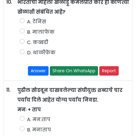
10.
भारताची महिला खेळाडू कमलप्रीत कौर ही कोणत्या
खेळाशी संबंधित आहे?
A. टेनिस
B. मालाफेक
C. कब्बडी
D. थाळीफेंक
Answer
Share On WhatsApp
Report
11.
पुढील सोडवून दाखवलेल्या संघीयुक्त शब्दाचे चार
पर्याय दिले आहेत योग्य पर्याय निवडा.
मनः + ताप
A. मन:ताप
B. मनाताप