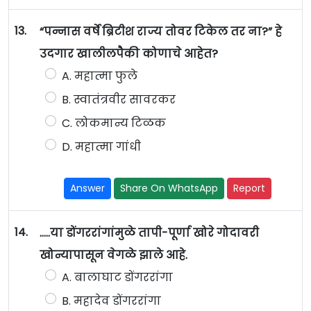
13.
“पन्नास वर्षे ब्रिटीश राज्य तोवर टिकेल तर ना?” हे
उदगार खालीलपैकी कोणाचे आहेत?
A. महात्मा फुले
B. स्वातंत्रवीर सावरकर
C. लोकमान्य टिळक
D. महात्मा गांधी
Answer
Share On WhatsApp
Report
14.
…..या डोंगररांगांमुळे तापी-पूर्णा खोरे गोदावरी
खोन्यापासून वेगळे झाले आहे.
A. बालाघाट डोंगररांगा
B. महादेव डोंगररांगा