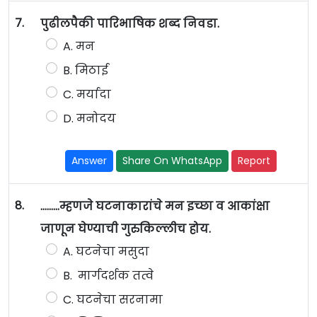
7.
पुढीलपैकी पारिभाषिक शब्द निवडा.
A. मन
B. मिठाई
C. मर्यादा
D. मनोदय
Answer
Share On WhatsApp
Report
8.
………म्हणजे घटनाकारांचे मन इच्छा व आकांक्षा
जाणून घेण्याची गुरुकिल्लीच होय.
A. घटनेचा मसुदा
B. मार्गदर्शक तत्वे
C. घटनेचा सरनामा