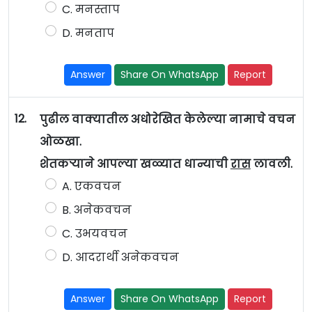
C. मनस्ताप
D. मनताप
Answer
Share On WhatsApp
Report
12.
पुढील वाक्यातील अधोरेखित केलेल्या नामाचे वचन
ओळखा.
शेतकऱ्याने आपल्या खळ्यात धान्याची
रास
लावली.
A. एकवचन
B. अनेकवचन
C. उभयवचन
D. आदरार्थी अनेकवचन
Answer
Share On WhatsApp
Report