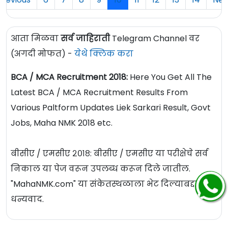
Previous
6
7
8
9
10
11
12
13
14
Nex
आता मिळवा
सर्व जाहिराती
Telegram Channel वर
(अगदी मोफत) -
येथे क्लिक करा
BCA / MCA Recruitment 2018:
Here You Get All The
Latest BCA / MCA Recruitment Results From
Various Paltform Updates Liek Sarkari Result, Govt
Jobs, Maha NMK 2018 etc.
बीसीए / एमसीए २०१८: बीसीए / एमसीए या परीक्षेचे सर्व
निकाल या पेज वरून उपलब्ध करून दिले जातील.
"MahaNMK.com" या संकेतस्थळाला भेट दिल्याबद्दल
धन्यवाद.