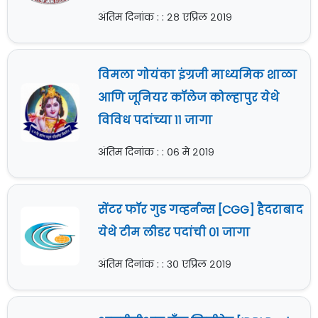
अंतिम दिनांक : : २८ एप्रिल २०१९
विमला गोयंका इंग्रजी माध्यमिक शाळा
आणि जूनियर कॉलेज कोल्हापुर येथे
विविध पदांच्या ११ जागा
अंतिम दिनांक : : ०६ मे २०१९
सेंटर फॉर गुड गव्हर्नन्स [CGG] हैदराबाद
येथे टीम लीडर पदांची ०१ जागा
अंतिम दिनांक : : ३० एप्रिल २०१९