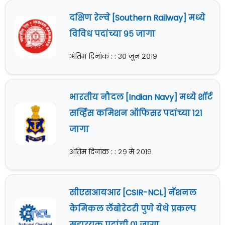
दक्षिण रेल्वे [Southern Railway] मध्ये
विविध पदांच्या ९५ जागा
अंतिम दिनांक : : ३० जून २०१९
भारतीय नौदल [Indian Navy] मध्ये शॉर्ट
सर्व्हिस कमिशन ऑफिसर पदांच्या १२१
जागा
अंतिम दिनांक : : २९ मे २०१९
सीएसआयआर [CSIR-NCL] नॅशनल
केमिकल लॅबोरेटरी पुणे येथे प्रकल्प
सहाय्यक पदांची ०१ जागा