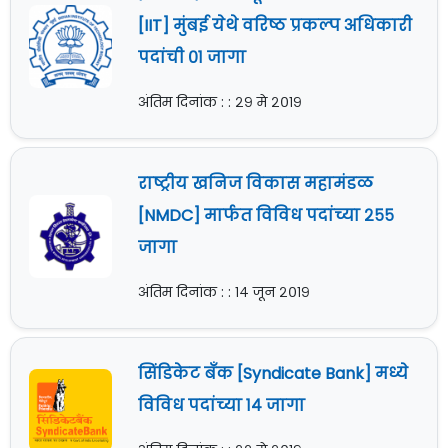
[IIT] मुंबई येथे वरिष्ठ प्रकल्प अधिकारी
पदांची ०१ जागा
अंतिम दिनांक : : २९ मे २०१९
राष्ट्रीय खनिज विकास महामंडळ
[NMDC] मार्फत विविध पदांच्या २५५
जागा
अंतिम दिनांक : : १४ जून २०१९
सिंडिकेट बँक [Syndicate Bank] मध्ये
विविध पदांच्या १४ जागा