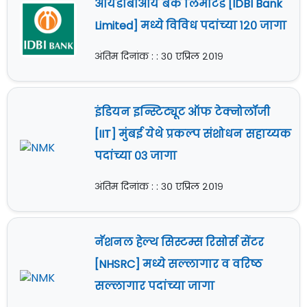
आयडीबीआय बँक लिमीटेड [IDBI Bank
Limited] मध्ये विविध पदांच्या १२० जागा
अंतिम दिनांक : : ३० एप्रिल २०१९
इंडियन इन्स्टिट्यूट ऑफ टेक्नोलॉजी
[IIT] मुंबई येथे प्रकल्प संशोधन सहाय्यक
पदांच्या ०३ जागा
अंतिम दिनांक : : ३० एप्रिल २०१९
नॅशनल हेल्थ सिस्टम्स रिसोर्स सेंटर
[NHSRC] मध्ये सल्लागार व वरिष्ठ
सल्लागार पदांच्या जागा