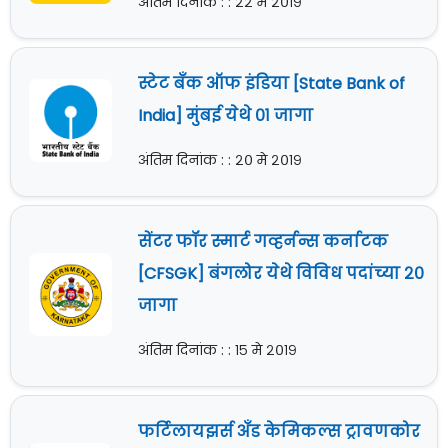
अंतिम दिनांक : : २२ मे २०१९
स्टेट बँक ऑफ इंडिया [State Bank of
India] मुंबई येथे ०१ जागा
अंतिम दिनांक : : २० मे २०१९
सेंटर फॉर स्मार्ट गव्हर्नन्स कर्नाटक
[CFSGK] बंगलोर येथे विविध पदांच्या २०
जागा
अंतिम दिनांक : : १५ मे २०१९
फर्टिलायझर्स अँड केमिकल्स ट्रावणकोर