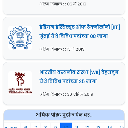
अंतिम दिनांक : : ०६ मे २०१९
इंडियन इंस्टिट्यूट ऑफ टेक्नॉलॉजी [IIT]
मुंबई येथे विविध पदांच्या ०८ जागा
अंतिम दिनांक : : १३ मे २०१९
भारतीय वन्यजीव संस्था [WII] देहरादून
येथे विविध पदांच्या २५ जागा
अंतिम दिनांक : : ३० एप्रिल २०१९
अधिक पोस्ट पुढील पेज वर...