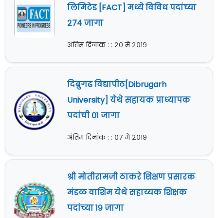
लिमिटेड [FACT] मध्ये विविध पदांच्या
२७४ जागा
अंतिम दिनांक : : २० मे २०१९
दिब्रुगढ विद्यापीठ[Dibrugarh
University] येथे सहायक प्राध्यापक
पदांची ०१ जागा
अंतिम दिनांक : : ०७ मे २०१९
श्री मोतीरामजी ठाकरे शिक्षण प्रसारक
मंडळ वाशिम येथे सहाय्यक शिक्षक
पदांच्या १९ जागा