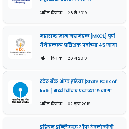
अंतिम दिनांक : : २८ मे २०१९
महाराष्ट्र ज्ञान महामंडळ [MKCL] पुणे
येथे प्रकल्प प्रशिक्षक पदांच्या ४५ जागा
अंतिम दिनांक : : २६ मे २०१९
स्टेट बँक ऑफ इंडिया [State Bank of
India] मध्ये विविध पदांच्या १९ जागा
अंतिम दिनांक : : ०२ जून २०१९
इंडियन इन्स्टिट्यूट ऑफ टेक्नोलॉजी