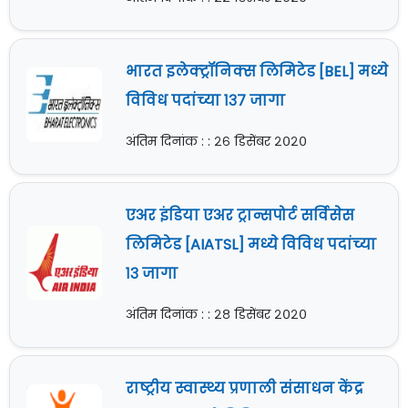
भारत इलेक्ट्रॉनिक्स लिमिटेड [BEL] मध्ये
विविध पदांच्या १३७ जागा
अंतिम दिनांक : : २६ डिसेंबर २०२०
एअर इंडिया एअर ट्रान्सपोर्ट सर्विसेस
लिमिटेड [AIATSL] मध्ये विविध पदांच्या
१३ जागा
अंतिम दिनांक : : २८ डिसेंबर २०२०
राष्ट्रीय स्वास्थ्य प्रणाली संसाधन केंद्र