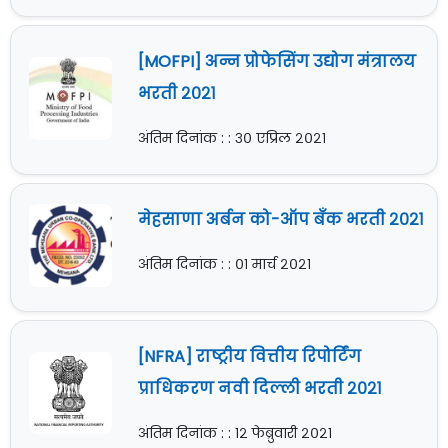
[MOFPI] अन्न प्रोफेसिंग उद्योग मंत्रालय
भरती २०२१
अंतिम दिनांक : : ३० एप्रिल २०२१
मेहसाणा अर्बन को-ऑप बँक भरती २०२१
अंतिम दिनांक : : ०१ मार्च २०२१
[NFRA] राष्ट्रीय वित्तीय रिपोर्टिंग
प्राधिकरण नवी दिल्ली भरती २०२१
अंतिम दिनांक : : १२ फेब्रुवारी २०२१