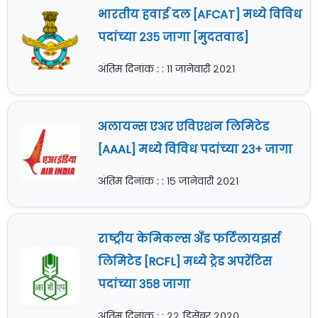
भारतीय हवाई दल [AFCAT] मध्ये विविध
पदांच्या २३५ जागा [मुदतवाढ]
अंतिम दिनांक : : ११ जानेवारी २०२१
अलायन्स एअर एविएशन लिमिटेड
[AAAL] मध्ये विविध पदांच्या २३+ जागा
अंतिम दिनांक : : १५ जानेवारी २०२१
राष्ट्रीय केमिकल्स अँड फर्टिलायझर्स
लिमिटेड [RCFL] मध्ये ट्रेड अपरेंटिस
पदांच्या ३५८ जागा
अंतिम दिनांक : : २२ डिसेंबर २०२०