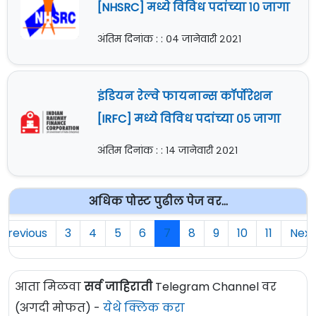
[NHSRC] मध्ये विविध पदांच्या १० जागा
अंतिम दिनांक : : ०४ जानेवारी २०२१
इंडियन रेल्वे फायनान्स कॉर्पोरेशन
[IRFC] मध्ये विविध पदांच्या ०५ जागा
अंतिम दिनांक : : १४ जानेवारी २०२१
अधिक पोस्ट पुढील पेज वर...
Previous
3
4
5
6
7
8
9
10
11
Next
आता मिळवा
सर्व जाहिराती
Telegram Channel वर
(अगदी मोफत) -
येथे क्लिक करा