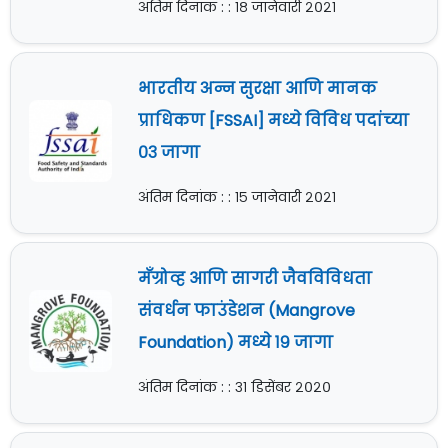
अंतिम दिनांक : : १८ जानेवारी २०२१
भारतीय अन्न सुरक्षा आणि मानक
प्राधिकण [FSSAI] मध्ये विविध पदांच्या
०३ जागा
अंतिम दिनांक : : १५ जानेवारी २०२१
मॅंग्रोव्ह आणि सागरी जैवविविधता
संवर्धन फाउंडेशन (Mangrove
Foundation) मध्ये १९ जागा
अंतिम दिनांक : : ३१ डिसेंबर २०२०