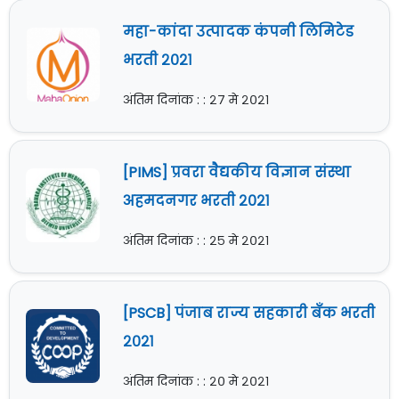
महा-कांदा उत्पादक कंपनी लिमिटेड
भरती २०२१
अंतिम दिनांक : : २७ मे २०२१
[PIMS] प्रवरा वैद्यकीय विज्ञान संस्था
अहमदनगर भरती २०२१
अंतिम दिनांक : : २५ मे २०२१
[PSCB] पंजाब राज्य सहकारी बँक भरती
२०२१
अंतिम दिनांक : : २० मे २०२१