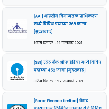
[AAI] भारतीय विमानतळ प्राधिकरण
मध्ये विविध पदांच्या ३६८ जागा
[मुदतवाढ]
अंतिम दिनांक : : १४ जानेवारी २०२१
[SBI] स्टेट बँक ऑफ इंडिया मध्ये विविध
पदांच्या ४५२ जागा [मुदतवाढ]
अंतिम दिनांक : : २७ जानेवारी २०२१
[Berar Finance Limited] बेरार
फायनान्स लिमिटेड नागपूर येथे विविध