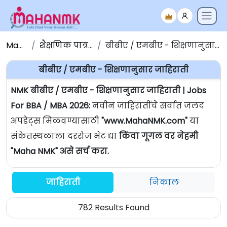
Maha NMK
शैक्षणिक पात्रतेनुसार जाहिराती
बीबीए / एमबीए - शिक्षणानुसार जाहिराती | Jobs For BBA / MBA
बीबीए / एमबीए - शिक्षणानुसार जाहिराती
NMK बीबीए / एमबीए - शिक्षणानुसार जाहिराती | Jobs
For BBA / MBA 2026:
नवीन जाहिरातींचे सर्वात जलद
अपडेट्स मिळवण्यासाठी
"www.MahaNMK.com"
या
संकेतस्थळाला दररोज भेट द्या
किंवा गूगल वर नेहमी
"Maha NMK" असे सर्च करा.
जाहिराती
निकाल
782 Results Found