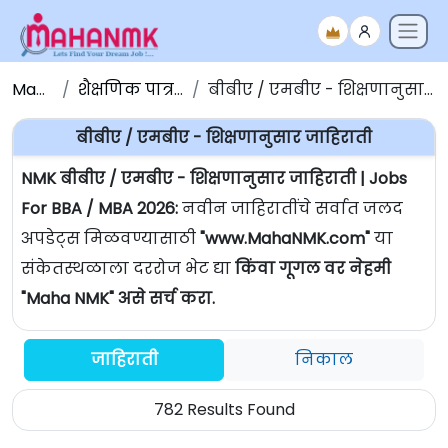
Maha NMK
शैक्षणिक पात्रतेनुसार जाहिराती
बीबीए / एमबीए - शिक्षणानुसार जाहिराती | Jobs For BBA / MBA
बीबीए / एमबीए - शिक्षणानुसार जाहिराती
NMK बीबीए / एमबीए - शिक्षणानुसार जाहिराती | Jobs
For BBA / MBA 2026:
नवीन जाहिरातींचे सर्वात जलद
अपडेट्स मिळवण्यासाठी
"www.MahaNMK.com"
या
संकेतस्थळाला दररोज भेट द्या
किंवा गूगल वर नेहमी
"Maha NMK" असे सर्च करा.
जाहिराती
निकाल
782 Results Found