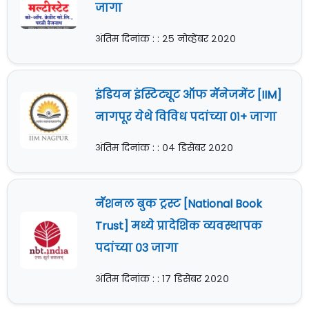
जागा
अंतिम दिनांक : : २५ नोव्हेंबर २०२०
इंडियन इंस्टिट्यूट ऑफ मॅनेजमेंट [IIM]
नागपूर येथे विविध पदांच्या ०१+ जागा
अंतिम दिनांक : : ०४ डिसेंबर २०२०
नॅशनल बुक ट्रस्ट [National Book
Trust] मध्ये प्रादेशिक व्यवस्थापक
पदांच्या ०३ जागा
अंतिम दिनांक : : १७ डिसेंबर २०२०