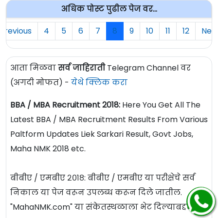
अधिक पोस्ट पुढील पेज वर...
Previous
4
5
6
7
8
9
10
11
12
Nex
आता मिळवा
सर्व जाहिराती
Telegram Channel वर
(अगदी मोफत) -
येथे क्लिक करा
BBA / MBA Recruitment 2018:
Here You Get All The
Latest BBA / MBA Recruitment Results From Various
Paltform Updates Liek Sarkari Result, Govt Jobs,
Maha NMK 2018 etc.
बीबीए / एमबीए २०१८: बीबीए / एमबीए या परीक्षेचे सर्व
निकाल या पेज वरून उपलब्ध करून दिले जातील.
"MahaNMK.com" या संकेतस्थळाला भेट दिल्याबद्दल