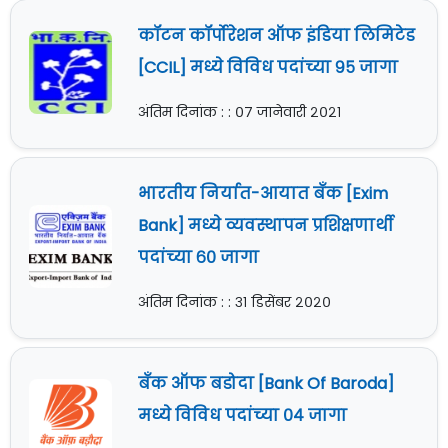
कॉटन कॉर्पोरेशन ऑफ इंडिया लिमिटेड
[CCIL] मध्ये विविध पदांच्या ९५ जागा
अंतिम दिनांक : : ०७ जानेवारी २०२१
भारतीय निर्यात-आयात बँक [Exim
Bank] मध्ये व्यवस्थापन प्रशिक्षणार्थी
पदांच्या ६० जागा
अंतिम दिनांक : : ३१ डिसेंबर २०२०
बँक ऑफ बडोदा [Bank Of Baroda]
मध्ये विविध पदांच्या ०४ जागा