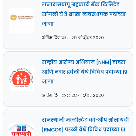
राजारामबापू सहकारी बँक लिमिटेड
सांगली येथे शाखा व्यवस्थापक पदांच्या
जागा
अंतिम दिनांक : : २९ नोव्हेंबर २०२०
राष्ट्रीय आरोग्य अभियान [NHM] दादरा
आणि नगर हवेली येथे विविध पदांच्या १९
जागा
अंतिम दिनांक : : २८ नोव्हेंबर २०२०
राजस्थानी मल्टीस्टेट को-ऑप सोसायटी
[RMCOS] परळी येथे विविध पदांच्या ५१