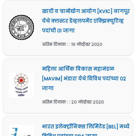
खादी व ग्रामोद्योग आयोग [KVIC] नागपूर
येथे क्लस्टर डेव्हलपमेंट एक्झिक्युटिव्ह
पदांची ०१ जागा
अंतिम दिनांक : : १९ नोव्हेंबर २०२०
महिला आर्थिक विकास महामंडळ
[MAVIM] भंडारा येथे विविध पदांच्या ०२
जागा
अंतिम दिनांक : : २० नोव्हेंबर २०२०
भारत इलेक्ट्रॉनिक्स लिमिटेड [BEL] मध्ये