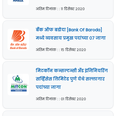
अंतिम दिनांक : : ११ डिसेंबर २०२०
बँक ऑफ बडोदा [Bank Of Baroda]
मध्ये व्यवसाय प्रमुख पदांच्या ०७ जागा
अंतिम दिनांक : : १५ डिसेंबर २०२०
मिटकॉन कन्सल्टन्सी अँड इंजिनियरिंग
सर्व्हिसेस लिमिटेड पुणे येथे सल्लागार
पदांच्या जागा
अंतिम दिनांक : : ०१ डिसेंबर २०२०