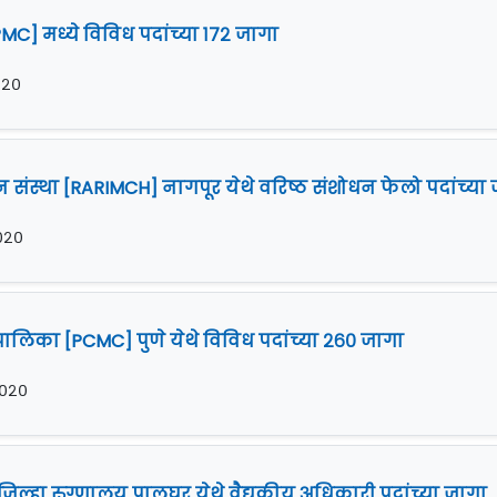
C] मध्ये विविध पदांच्या १७२ जागा
०२०
धन संस्था [RARIMCH] नागपूर येथे वरिष्ठ संशोधन फेलो पदांच्या
२०२०
ालिका [PCMC] पुणे येथे विविध पदांच्या २६० जागा
२०२०
िल्हा रुग्णालय पालघर येथे वैद्यकीय अधिकारी पदांच्या जागा