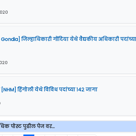
२०२०
Gondia] जिल्हाधिकारी गोंदिया येथे वैद्यकीय अधिकारी पदांच्य
२०२०
 [NHM] हिंगोली येथे विविध पदांच्या १४२ जागा
०
िक पोस्ट पुढील पेज वर...