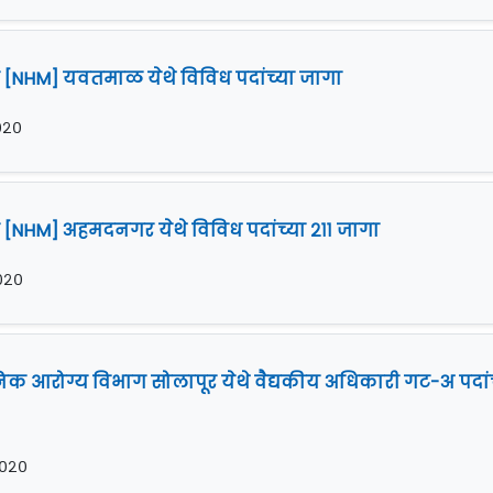
ान [NHM] यवतमाळ येथे विविध पदांच्या जागा
२०२०
न [NHM] अहमदनगर येथे विविध पदांच्या २११ जागा
२०२०
निक आरोग्य विभाग सोलापूर येथे वैद्यकीय अधिकारी गट-अ पदांच
२०२०