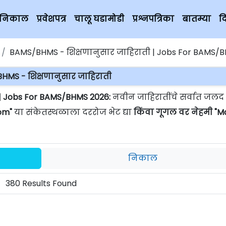
चे निकाल
प्रवेशपत्र
चालू घडामोडी
प्रश्नपत्रिका
बातम्या
द
BAMS/BHMS - शिक्षणानुसार जाहिराती | Jobs For BAMS/
HMS - शिक्षणानुसार जाहिराती
| Jobs For BAMS/BHMS 2026:
नवीन जाहिरातींचे सर्वात जलद
om"
या संकेतस्थळाला दररोज भेट द्या
किंवा गूगल वर नेहमी "
निकाल
380 Results Found