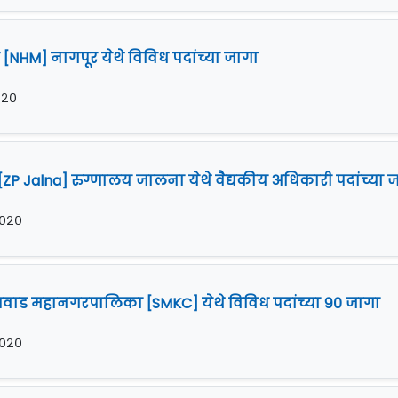
न [NHM] नागपूर येथे विविध पदांच्या जागा
०२०
ZP Jalna] रुग्णालय जालना येथे वैद्यकीय अधिकारी पदांच्या 
२०२०
ाड महानगरपालिका [SMKC] येथे विविध पदांच्या ९० जागा
२०२०