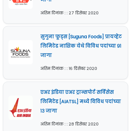
अंतिम दिनांक : : २७ डिसेंबर २०२०
सुगुना फूड्स [Suguna Foods] प्रायव्हेट
लिमिटेड नाशिक येथे विविध पदांच्या ९१
जागा
अंतिम दिनांक : : १६ डिसेंबर २०२०
एअर इंडिया एअर ट्रान्सपोर्ट सर्विसेस
लिमिटेड [AIATSL] मध्ये विविध पदांच्या
१३ जागा
अंतिम दिनांक : : २८ डिसेंबर २०२०