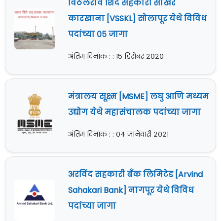
विठलराव शिंदे सहकारी साखर
कारखाना [VSSKL] सोलापूर येथे विविध
पदांच्या ०५ जागा
अंतिम दिनांक : : १५ डिसेंबर २०२०
मंत्रालय सूक्ष्म [MSME] लघु आणि मध्यम
उद्योग येथे महासंचालक पदांच्या जागा
अंतिम दिनांक : : ०४ जानेवारी २०२१
अरविंद सहकारी बँक लिमिटेड [Arvind
Sahakari Bank] नागपूर येथे विविध
पदांच्या जागा