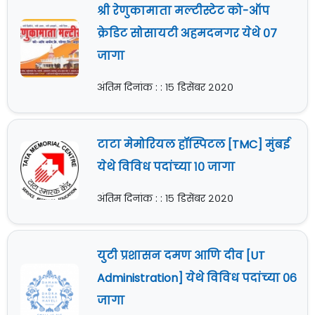
श्री रेणुकामाता मल्टीस्टेट को-ऑप
क्रेडिट सोसायटी अहमदनगर येथे ०७
जागा
अंतिम दिनांक : : १५ डिसेंबर २०२०
टाटा मेमोरियल हॉस्पिटल [TMC] मुंबई
येथे विविध पदांच्या १० जागा
अंतिम दिनांक : : १५ डिसेंबर २०२०
युटी प्रशासन दमण आणि दीव [UT
Administration] येथे विविध पदांच्या ०६
जागा