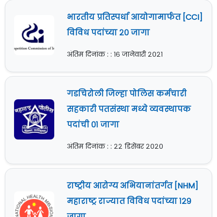
भारतीय प्रतिस्पर्धा आयोगामार्फत [CCI]
विविध पदांच्या २० जागा
अंतिम दिनांक : : १६ जानेवारी २०२१
गडचिरोली जिल्हा पोलिस कर्मचारी
सहकारी पतसंस्था मध्ये व्यवस्थापक
पदांची ०१ जागा
अंतिम दिनांक : : २२ डिसेंबर २०२०
राष्ट्रीय आरोग्य अभियानांतर्गत [NHM]
महाराष्ट्र राज्यात विविध पदांच्या १२९
जागा