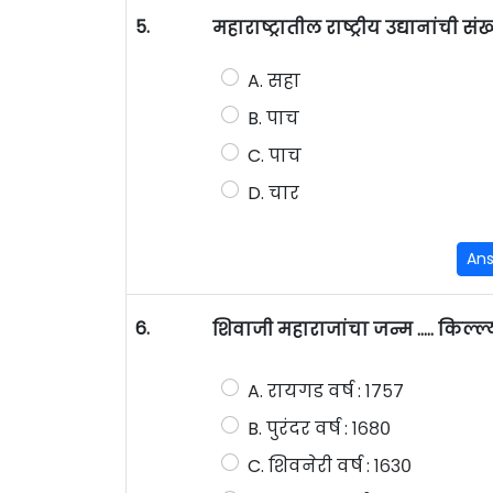
5.
महाराष्ट्रातील राष्ट्रीय उद्यानांची स
A. सहा
B. पाच
C. पाच
D. चार
An
6.
शिवाजी महाराजांचा जन्म ….. किल्ल्य
A. रायगड वर्ष : १७५७
B. पुरंदर वर्ष : १६८०
C. शिवनेरी वर्ष : १६३०