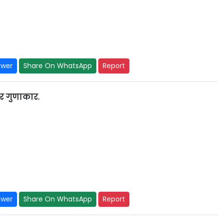
swer
Share On WhatsApp
Report
तर गुणाकार.
swer
Share On WhatsApp
Report