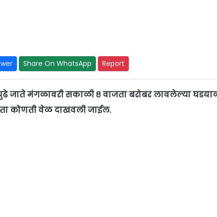
swer
Share On WhatsApp
Report
ुढे जाते मंगळावरी सकाळी ८ वाजता बरोबर लावलेल्या घडया
ाजता कोणती वेळ दाखवली जाईल.