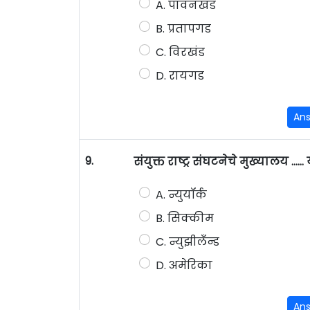
A. पावनखंड
B. प्रतापगड
C. विरखंड
D. रायगड
An
9.
संयुक्त राष्ट्र संघटनेचे मुख्यालय …
A. न्युयॉर्क
B. सिक्कीम
C. न्युझीलँन्ड
D. अमेरिका
An