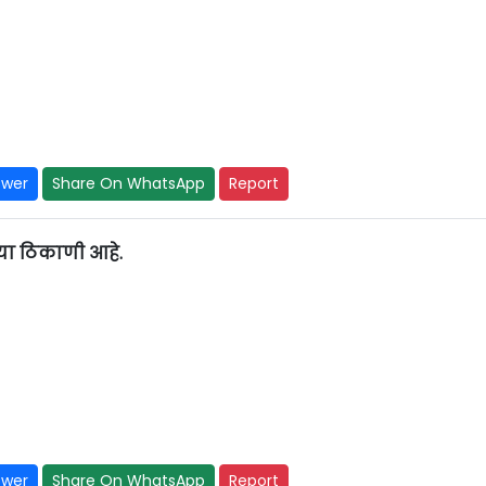
swer
Share On WhatsApp
Report
… या ठिकाणी आहे.
swer
Share On WhatsApp
Report