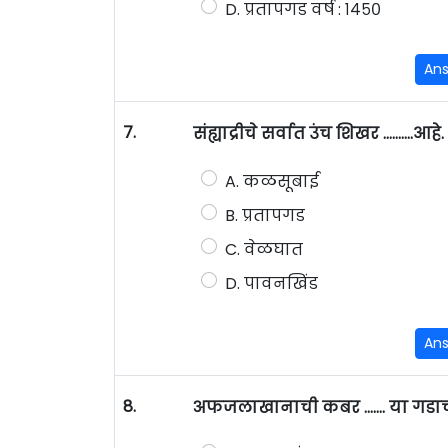
D. प्रतापगड वर्ष : १४५०
An
7.
संह्याद्रीचे सर्वात उंच शिखर ……….आहे.
A. कळसूबाई
B. प्रतापगड
C. वेळघात
D. पावनखिंड
An
8.
अफजलाखानाची कबर ……. या गडाच्य