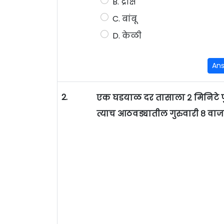
B. द्राक्षे
C. बांबू
D. केळी
An
2.
एक घडयाळ दर तासाला २ मिनिटे प
त्याच आठवड्यातील गुरुवारी ८ व