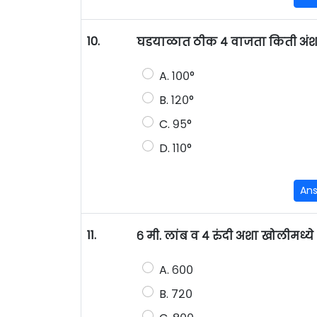
10.
घडयाळात ठीक ४ वाजता किती अंश
A. १००°
B. १२०°
C. ९५°
D. ११०°
An
11.
६ मी. लांब व ४ रुंदी अशा खोलीमध्ये
A. ६००
B. ७२०