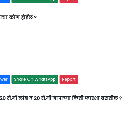
ाचा कोण होईल ?
swer
Share On WhatsApp
Report
 २० सें.मी लांब व २० सें.मी मापाच्या किती फारशा बसतील ?