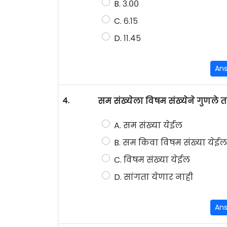
B. ३.००
C. ६.१५
D. ११.४५
An
4.
सम संख्येला विषम संख्येने गुणले 
A. सम संख्या येईल
B. सम किवा विषम संख्या येईल
C. विषम संख्या येईल
D. सांगता येणार नाही
An