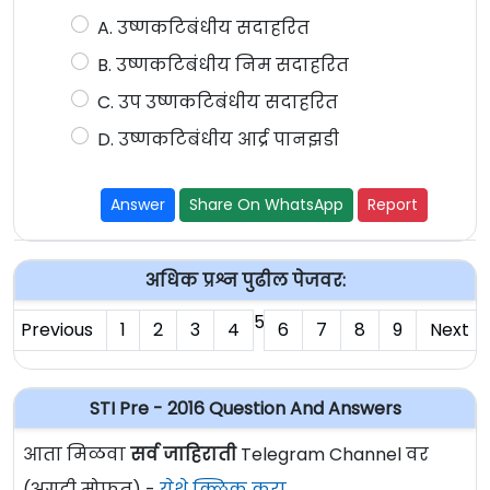
A. उष्णकटिबंधीय सदाहरित
B. उष्णकटिबंधीय निम सदाहरित
C. उप उष्णकटिबंधीय सदाहरित
D. उष्णकटिबंधीय आर्द्र पानझडी
Answer
Share On WhatsApp
Report
अधिक प्रश्न पुढील पेजवर:
5
Previous
1
2
3
4
6
7
8
9
Next
STI Pre - 2016 Question And Answers
आता मिळवा
सर्व जाहिराती
Telegram Channel वर
(अगदी मोफत) -
येथे क्लिक करा