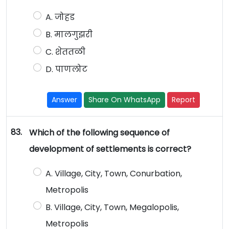
A. जोहड
B. मालगुझरी
C. शेततळी
D. पाणलोट
Answer
Share On WhatsApp
Report
83.
Which of the following sequence of
development of settlements is correct?
A. Village, City, Town, Conurbation,
Metropolis
B. Village, City, Town, Megalopolis,
Metropolis