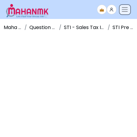
Maha NMK
Question Papers
STI - Sales Tax Inspector
STI Pre - 2011