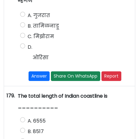
म्हणजे
A. गुजरात
B. तामिळनाडू
C. मिझोराम
D.
ओरिसा
Answer
Share On WhatsApp
Report
179.
The total length of Indian coastline is
__________
A. 6555
B. 8517