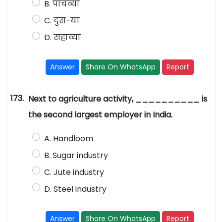
B. पाचव्या
C. दुस-या
D. सहाव्या
Answer
Share On WhatsApp
Report
173.
Next to agriculture activity, __________ is
the second largest employer in India.
A. Handloom
B. Sugar industry
C. Jute industry
D. Steel industry
Answer
Share On WhatsApp
Report