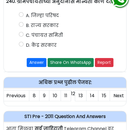
240.
ग्रामपंचायतीच्या अनुदानास मान्यता कोण देते ?
A. जिल्हा परिषद
B. राज्य सरकार
C. पंचायत समिती
D. केंद्र सरकार
Answer
Share On WhatsApp
Report
अधिक प्रश्न पुढील पेजवर:
12
Previous
8
9
10
11
13
14
15
Next
STI Pre - 2011 Question And Answers
आता मिळवा
सर्व जाहिराती
Telegram Channel वर