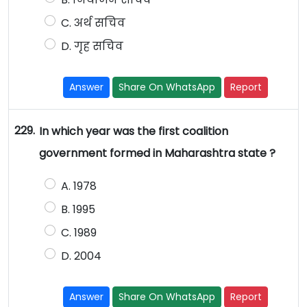
C. अर्थ सचिव
D. गृह सचिव
Answer
Share On WhatsApp
Report
229.
In which year was the first coalition
government formed in Maharashtra state ?
A. 1978
B. 1995
C. 1989
D. 2004
Answer
Share On WhatsApp
Report