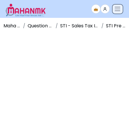
Maha NMK
Question Papers
STI - Sales Tax Inspector
STI Pre - 2011