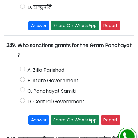
D. राष्ट्रपति
Answer
Share On WhatsApp
Report
239.
Who sanctions grants for the Gram Panchayat
?
A. Zilla Parishad
B. State Government
C. Panchayat Samiti
D. Central Government
Answer
Share On WhatsApp
Report