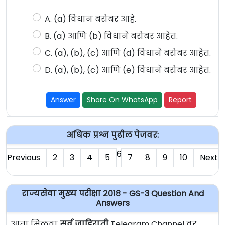
A. (a) विधान बरोबर आहे.
B. (a) आणि (b) विधाने बरोबर आहेत.
C. (a), (b), (c) आणि (d) विधाने बरोबर आहेत.
D. (a), (b), (c) आणि (e) विधाने बरोबर आहेत.
Answer
Share On WhatsApp
Report
अधिक प्रश्न पुढील पेजवर:
6
Previous
2
3
4
5
7
8
9
10
Next
राज्यसेवा मुख्य परीक्षा २०१८ - GS-3 Question And
Answers
आता मिळवा
सर्व जाहिराती
Telegram Channel वर