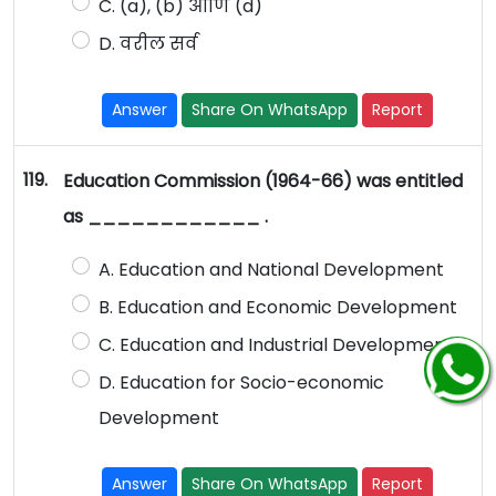
C. (a), (b) आणि (d)
D. वरील सर्व
Answer
Share On WhatsApp
Report
119.
Education Commission (1964-66) was entitled
as ____________ .
A. Education and National Development
B. Education and Economic Development
C. Education and Industrial Development
D. Education for Socio-economic
Development
Answer
Share On WhatsApp
Report