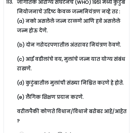
113.
जागतिक आरोग्य संघटनेचे (WHO) 1951 मध्ये कुटुंब
नियोजनाचे उद्दिष्ट केवळ जन्मनियंत्रण नव्हे तर :
(a) नको असलेले जन्म टाळणे आणि हवे असलेले
जन्म होऊ देणे.
(b) दोन गरोदरपणातील अंतरावर नियंत्रण ठेवणे.
(c) आई वडीलांचे वय, मुलांचे जन्म यात योग्य संबंध
राखणे.
(d) कुटुंबातील मुलांची संख्या निश्चित करणे हे होते.
(e) लैंगिक शिक्षण प्रदान करणे.
वरीलपैकी कोणते विधान/विधाने बरोबर आहे/आहेत
?