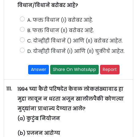
विधान/विधाने बरोबर आहे?
A. फक्त विधान (I) बरोबर आहे.
B. फक्त विधान (II) बरोबर आहे.
C. दोन्हीही विधाने () आणि (II) बरोबर आहेत.
D. दोन्हीही विधाने (I) आणि (II) चुकीचे आहेत.
Answer
Share On WhatsApp
Report
111.
1994 च्या कैरो परिषदेत केवळ लोकसंख्यावाढ हा
मुद्दा लावून न धरता अजून खालीलपैकी कोणत्या
मुद्द्यांना प्राधान्य देण्यात आले?
(a) कुटुंब नियोजन
(b) प्रजनन आरोग्य