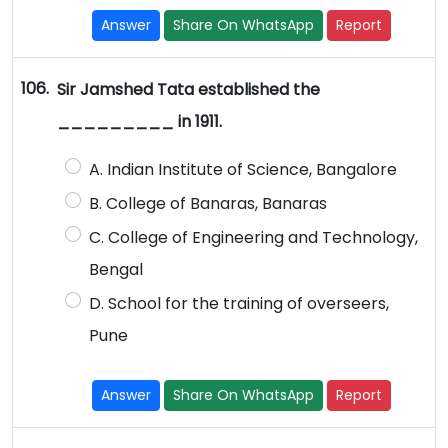
Answer
Share On WhatsApp
Report
106.
Sir Jamshed Tata established the
_________ in 1911.
A. Indian Institute of Science, Bangalore
B. College of Banaras, Banaras
C. College of Engineering and Technology,
Bengal
D. School for the training of overseers,
Pune
Answer
Share On WhatsApp
Report