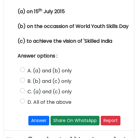
th
(a) on 15
July 2015
(b) on the occassion of World Youth Skills Day
(c) to achieve the vision of 'Skilled India
Answer options :
A. (a) and (b) only
B. (b) and (c) only
C. (a) and (c) only
D. All of the above
Answer
Share On WhatsApp
Report