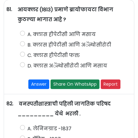
81.
आयक्लर (1813) प्रमाणे ब्रायोफायटा विभाग
कुठल्या भागात आहे ?
A. क्लास हीपेटीसी आणि मसाय
B. क्लास हीपेटीसी आणि अॅन्थोसीरोटी
C. क्लास हीपेटीसी फक्त
D. क्लास अॅन्थोसीरोटी आणि मसाय
Answer
Share On WhatsApp
Report
82.
वनस्पतीशास्त्राची पहिली जागतिक परिषद
_________ येथे भरली .
A. लेनिनग्राड -1837