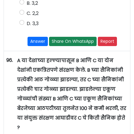
B. 3,2
C. 2,2
D. 3,3
Answer
Share On WhatsApp
Report
96.
A या देशाच्या हल्ल्यापासून B आणि C या दोन
देशांनी एकत्रितपणे संरक्षण केले. B च्या सैनिकांनी
प्रत्येकी आठ गोळ्या झाडल्या, तर C च्या सैनिकांनी
प्रत्येकी चार गोळ्या झाडल्या. झाडलेल्या एकूण
गोळ्यांची संख्या B आणि C च्या एकूण सैनिकांच्या
बेरजेच्या आठपटीच्या तुलनेत 100 ने कमी भरली, तर
या संयुक्त संरक्षण आघाडीवर C चे किती सैनिक होते
?