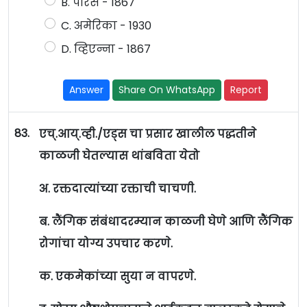
B. पॅरिस - 1867
C. अमेरिका - 1930
D. व्हिएन्ना - 1867
Answer
Share On WhatsApp
Report
83.
एच्.आय्.व्ही./एड्स चा प्रसार खालील पद्धतीने
काळजी घेतल्यास थांबविता येतो
अ. रक्तदात्यांच्या रक्ताची चाचणी.
ब. लैंगिक संबंधादरम्यान काळजी घेणे आणि लैंगिक
रोगांचा योग्य उपचार करणे.
क. एकमेकांच्या सुया न वापरणे.