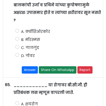
बालकांची उर्जा व प्रथिने यांच्या कुपोषणामुळे
अक्षरशः उपासमार होते व त्यांच्या शरीरावर सूज नसते
?
A. क्वॉशिओरकोर
B. मॉरस्मस
C. गालगुंड
D. गोवर
Answer
Share On WhatsApp
Report
85.
___________ या रोगावर बी.सी.जी. ही
प्रतिबंधक लस म्हणून वापरली जाते.
A. क्षयरोग