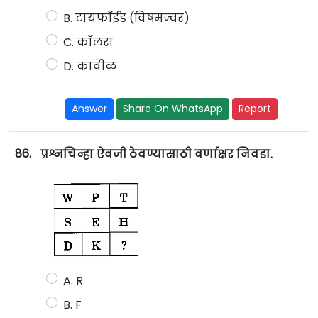
B. टायफॉईड (विषमज्वर)
C. कॉलरा
D. कावीळ
Answer
Share On WhatsApp
Report
86.
प्रश्नचिन्हा ऐवजी ठेवण्यासाठी वर्णाक्षर निवडा.
A. R
B. F