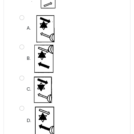
A.
B.
C.
D.