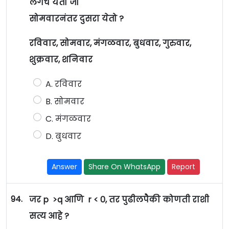
लगेच येतो जो
सोमवारनंतर दुसरा येतो ?
रविवार, सोमवार, मंगळवार, बुधवार, गुरुवार,
शुक्रवार, शनिवार
A. रविवार
B. सोमवार
C. मंगळवार
D. बुधवार
Answer
Share On WhatsApp
Report
94.
जर p >q आणि r < 0, तर पुढीलपैकी कोणती राशी
सत्य आहे ?