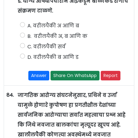
ड. योग्य औषधोपचाराने आईकडून बाळाकडे रोगाचे
संक्रमण टाळणे.
A. वरीलपैकी अ आणि ब
B. वरीलपैकी अ, ब आणि क
C. वरीलपैकी सर्व
D. वरीलपैकी ब आणि ड
Answer
Share On WhatsApp
Report
84.
जागतिक आरोग्य संघटनेनुसार, प्रथिने व उर्जा
यामुळे होणारे कुपोषण हा प्रगतीशील देशांच्या
सार्वजनिक आरोग्याचा सर्वात महत्वाचा प्रश्न आहे
कि जिथे नवजात बालकांचा मृत्यूदर खूपच आहे.
खालीलपैकी कोणत्या अवस्थेमध्ये नवजात