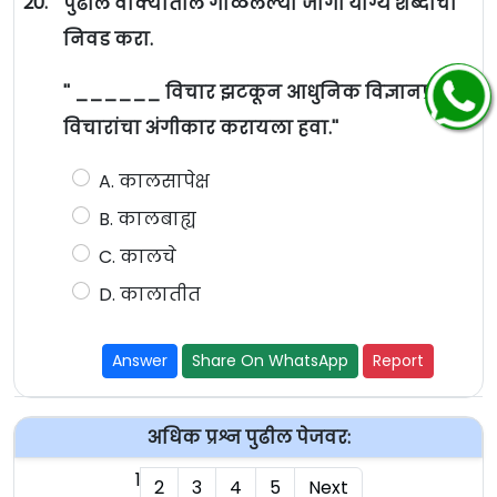
20.
पुढील वाक्यातील गाळलेल्या जागी योग्य शब्दाची
निवड करा.
'' ______ विचार झटकून आधुनिक विज्ञानप्रणीत
विचारांचा अंगीकार करायला हवा.''
A. कालसापेक्ष
B. कालबाह्य
C. कालचे
D. कालातीत
Answer
Share On WhatsApp
Report
अधिक प्रश्न पुढील पेजवर:
1
2
3
4
5
Next