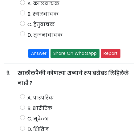
A. कालवाचक
B. स्थलवाचक
C. हेतुवाचक
D. तुलनावाचक
Answer
Share On WhatsApp
Report
9.
खालीलपैकी कोणत्या शब्दाचे रूप बरोबर लिहिलेले
नाही ?
A. पारंपरिक
B. शारीरिक
C. भूकेला
D. क्षितिज