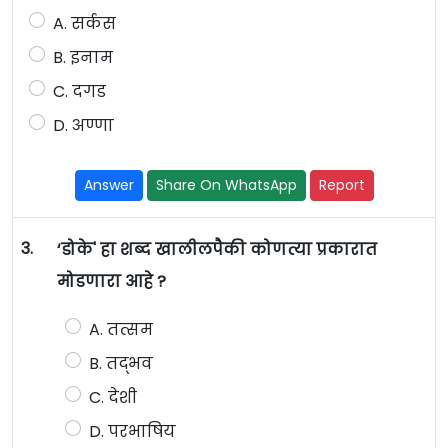
A. सर्कस
B. इनाम
C. दगड
D. अण्णा
Answer
Share On WhatsApp
Report
3.
‘डोके' हा शब्द खालीलपैकी कोणत्या प्रकारात
मोडणारा आहे ?
A. तत्सम
B. तद्भव
C. देशी
D. परभाषिय