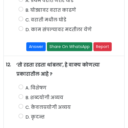
A. प्रथम वरात नंतर घोडे
B. घोड्यावर वरात काढणे
C. वराती मधील घोडे
D. काम संपल्यावर मदतीला येणे
Answer
Share On WhatsApp
Report
12.
‘तो रडता रडता थांबला', हे वाक्य कोणत्या
प्रकारातील आहे ?
A. विशेषण
B. शब्दयोगी अव्यय
C. केवलप्रयोगी अव्यय
D. कृदन्त