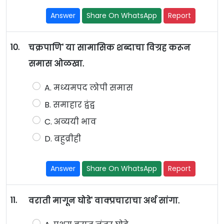
Answer
Share On WhatsApp
Report
10.
चक्रपाणि' या सामासिक शब्दाचा विग्रह करून
समास ओळखा.
A. मध्यमपद लोपी समास
B. समाहार द्वंद्व
C. अव्ययी भाव
D. बहुव्रीही
Answer
Share On WhatsApp
Report
11.
वराती मागून घोडे' वाक्प्रचाराचा अर्थ सांगा.