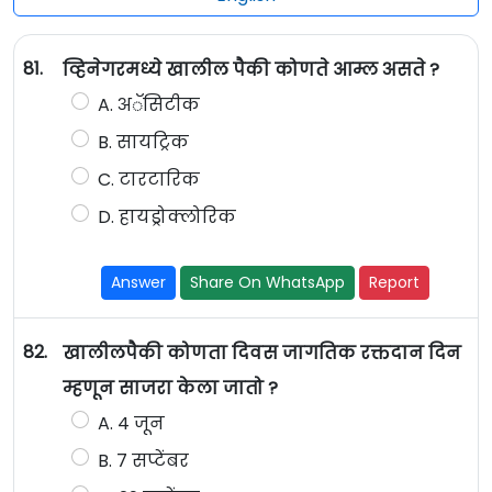
81.
व्हिनेगरमध्ये खालील पैकी कोणते आम्ल असते ?
A. अॅसिटीक
B. सायट्रिक
C. टारटारिक
D. हायड्रोक्लोरिक
Answer
Share On WhatsApp
Report
82.
खालीलपैकी कोणता दिवस जागतिक रक्तदान दिन
म्हणून साजरा केला जातो ?
A. 4 जून
B. 7 सप्टेंबर