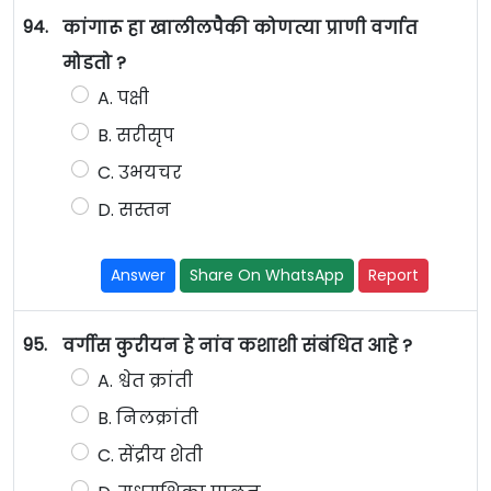
94.
कांगारू हा खालीलपैकी कोणत्या प्राणी वर्गात
मोडतो ?
A. पक्षी
B. सरीसृप
C. उभयचर
D. सस्तन
Answer
Share On WhatsApp
Report
95.
वर्गीस कुरीयन हे नांव कशाशी संबंधित आहे ?
A. श्वेत क्रांती
B. निलक्रांती
C. सेंद्रीय शेती