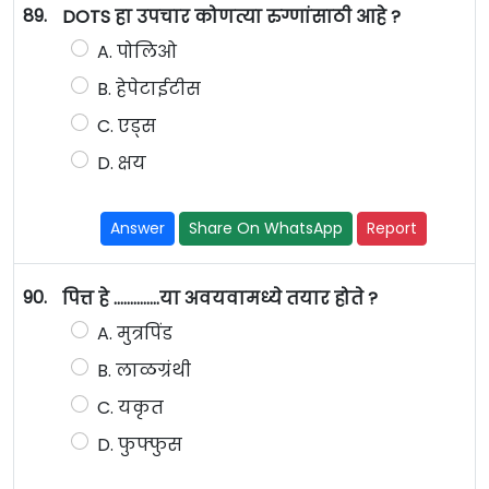
89.
DOTS हा उपचार कोणत्या रुग्णांसाठी आहे ?
A. पोलिओ
B. हेपेटाईटीस
C. एड्स
D. क्षय
Answer
Share On WhatsApp
Report
90.
पित्त हे ..............या अवयवामध्ये तयार होते ?
A. मुत्रपिंड
B. लाळग्रंथी
C. यकृत
D. फुफ्फुस