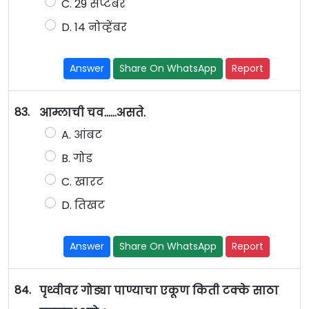
C. 29 सप्टेंबर
D. 14 नोव्हेंबर
Answer
Share On WhatsApp
Report
83.
आम्लाची चव......असते.
A. आंबट
B. गोड
C. खारट
D. तिखट
Answer
Share On WhatsApp
Report
84.
पृथ्वीवर गोड्या पाण्याचा एकूण किती टक्के साठा