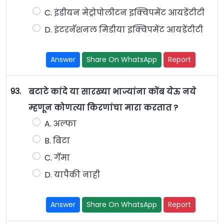
C. इंडीयन मेट्रोपोलीटन इक्विपमेंट आयडेंटीटी
D. इंटरनॅशनल मिडीया इक्विपमेंट आयडेंटीटी
Answer
Share On WhatsApp
Report
93.
बटाटे कांदे या सारख्या भाज्यांना कोंब येऊ नये
म्हणून कोणत्या किरणांचा मारा करतात ?
A. अल्फा
B. बिटा
C. गॅमा
D. यापैकी नाही
Answer
Share On WhatsApp
Report