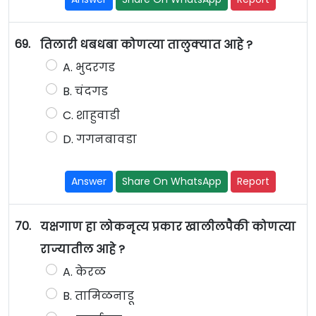
69.
तिलारी धबधबा कोणत्या तालुक्यात आहे ?
A. भुदरगड
B. चंदगड
C. शाहुवाडी
D. गगनबावडा
Answer
Share On WhatsApp
Report
70.
यक्षगाण हा लोकनृत्य प्रकार खालीलपैकी कोणत्या
राज्यातील आहे ?
A. केरळ
B. तामिळनाडू