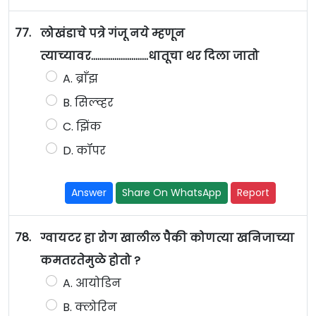
77.
लोखंडाचे पत्रे गंजू नये म्हणून
त्याच्यावर...........................धातूचा थर दिला जातो
A. ब्राँझ
B. सिल्व्हर
C. झिंक
D. कॉपर
Answer
Share On WhatsApp
Report
78.
ग्वायटर हा रोग खालील पैकी कोणत्या खनिजाच्या
कमतरतेमुळे होतो ?
A. आयोडिन
B. क्लोरिन