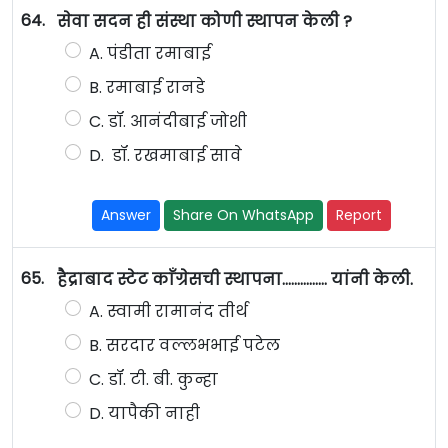
64.
सेवा सदन ही संस्था कोणी स्थापन केली ?
A. पंडीता रमाबाई
B. रमाबाई रानडे
C. डॉ. आनंदीबाई जोशी
D. डॉ. रखमाबाई सावे
Answer
Share On WhatsApp
Report
65.
हैद्राबाद स्टेट काँग्रेसची स्थापना............... यांनी केली.
A. स्वामी रामानंद तीर्थ
B. सरदार वल्लभभाई पटेल
C. डॉ. टी. बी. कुन्हा
D. यापैकी नाही