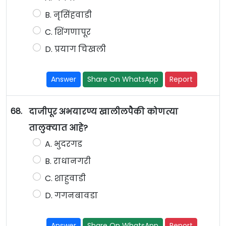
B. नृसिंहवाडी
C. शिंगणापूर
D. प्रयाग चिखली
Answer
Share On WhatsApp
Report
68.
दाजीपूर अभयारण्य खालीलपैकी कोणत्या
तालुक्यात आहे?
A. भुदरगड
B. राधानगरी
C. शाहुवाडी
D. गगनबावडा
Answer
Share On WhatsApp
Report