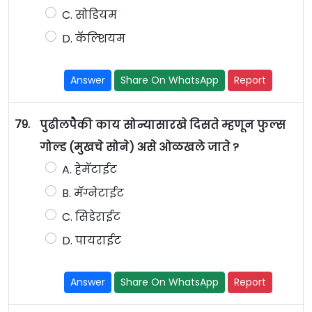
C. सोडियम
D. कॅल्शियम
Answer
Share On WhatsApp
Report
79.
पुढीलपैकी काय सोन्यासारखे दिसते म्हणून फुल्स
गोल्ड (मुखचे सोने) असे ओळखले जाते ?
A. हेमॅटाईट
B. मॅग्नेटाईट
C. सिडेराईट
D. पायराईट
Answer
Share On WhatsApp
Report