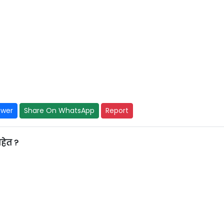
swer
Share On WhatsApp
Report
आहेत ?