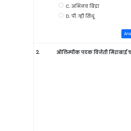
C. अभिनव बिंद्रा
D. पी. व्ही सिंधू
An
2.
ऑलिम्पीक पदक विजेती मिराबाई चान