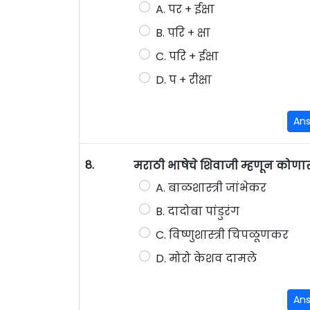
A. पर + ईक्षा
B. परि + क्षा
C. परि + ईक्षा
D. प + रीक्षा
An
8.
मराठी भाषेचे शिवाजी म्हणून कोण
A. बाळशास्त्री जांभेकर
B. दादोबा पांडुरंग
C. विष्णुशास्त्री चिपळूणकर
D. मोरो केशव दामले
An