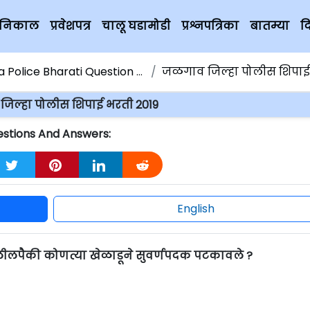
चे निकाल
प्रवेशपत्र
चालू घडामोडी
प्रश्नपत्रिका
बातम्या
द
olice Bharati Question Paper
जळगाव जिल्हा पोलीस शिपाई भरती 
िल्हा पोलीस शिपाई भरती 2019
stions And Answers:
English
ीलपैकी कोणत्या खेळाडूने सुवर्णपदक पटकावले ?