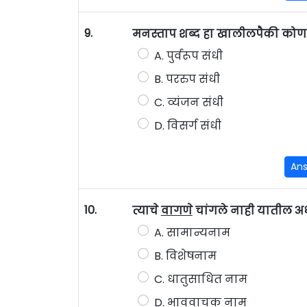
9.
मनस्ताप शब्द हा खालीलपैकी कोणत
A. पुर्वरूप संधी
B. पररुप संधी
C. व्यंजन संधी
D. विसर्ग संधी
An
10.
त्याचे
वागणे
चांगले नाही यातील अ
A. सामान्यनाम
B. विशेषनाम
C. धातुसाधित नाम
D. भाववाचक नाम