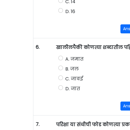
C. 14
D. 16
An
6.
खालीलपैकी कोणत्या शब्दातील पहिल्
A. जमात
B. जल
C. जावई
D. जात
An
7.
परिक्षा या संधीची फोड कोणत्या प्रका