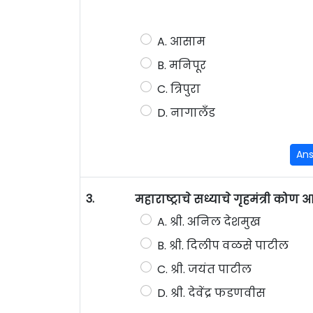
A. आसाम
B. मनिपूर
C. त्रिपुरा
D. नागालँड
An
3.
महाराष्ट्राचे सध्याचे गृहमंत्री कोण 
A. श्री. अनिल देशमुख
B. श्री. दिलीप वळसे पाटील
C. श्री. जयंत पाटील
D. श्री. देवेंद्र फडणवीस