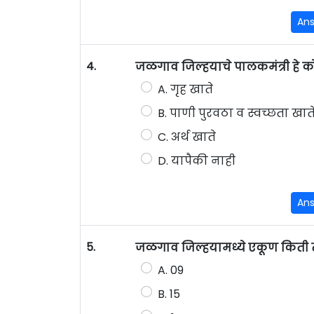
An
4.
जळगाव जिल्हयाचे पालकमंत्री हे कोण
A. गृह खाते
B. पाणी पुरवठा व स्वच्छता खात
C. अर्थ खाते
D. यापैकी नाही
An
5.
जळगाव जिल्हयामध्ये एकूण किती 
A. 09
B. 15