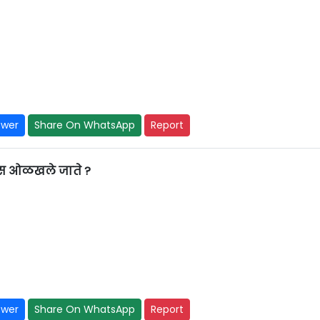
swer
Share On WhatsApp
Report
ास ओळखले जाते ?
swer
Share On WhatsApp
Report