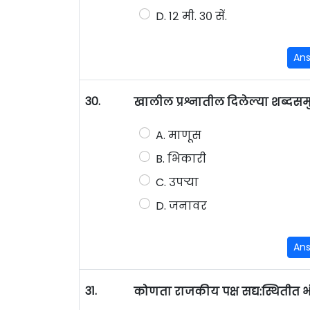
D. १२ मी. ३० सें.
An
30.
खालील प्रश्नातील दिलेल्या शब्दस
A. माणूस
B. भिकारी
C. उपऱ्या
D. जनावर
An
31.
कोणता राजकीय पक्ष सद्य:स्थितीत भंड