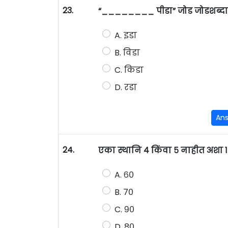
23.
“________ पीडा” जोड जोडशब्दाचा अ
A. इडा
B. विडा
C. किडा
D. रडा
An
24.
एका स्थानि ४ किंवा ५ नाहीत अशा १ 
A. ६०
B. ७०
C. ९०
D. ८०