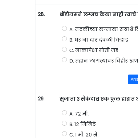
28.
धोंडीरामने लग्नच केला नाही त्या
A. नटकीच्या लग्नाला सत्राशे वि
B. घर ना दार देवळी बिऱ्हाड
C. नाकापेक्षा मोती जड
D. तहान लागत्यावर विहीर खण
An
29.
सुजाता ३ सेकंदात एक फुल हारात ओ
A. ७२ मी.
B. १२ मिनिटे
C. १ मी. २० सें .