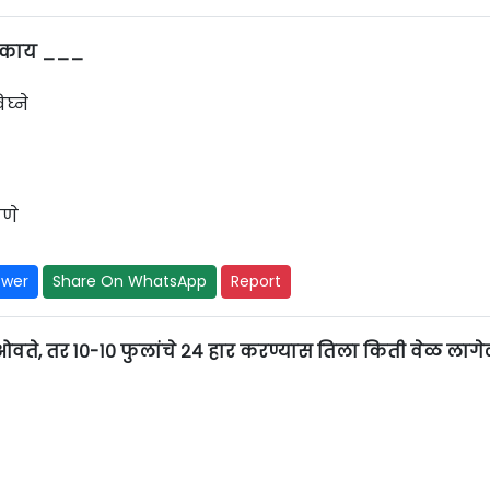
चे काय ___
घ्ने
णे
swer
Share On WhatsApp
Report
वते, तर १०-१० फुलांचे २४ हार करण्यास तिला किती वेळ लाग