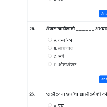
An
25.
शेकरू खारीसाठी ______ अभयारण्य
A. कर्नाळा
B. नायगाव
C. सपे
D. भीमाशंकर
An
26.
‘सलील’ या अर्थाचा खालीलपैकी को
A. पय