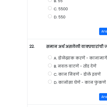
B. ५५
C. ५५००
D. ५५०
An
22.
समान अर्थ असलेली वाक्प्रचारांची
A. डोळेझाक करणे - कानामाग
B. नवल वाटणे - तोंड देणे
C. कान निवणे - डोळे इवणे
D. कानोसा घेणे - कान फुंकणे
An