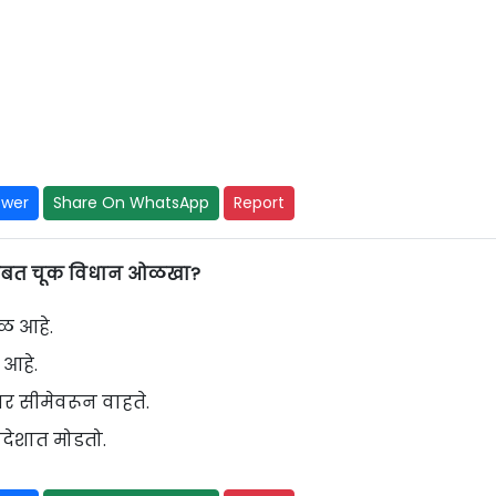
swer
Share On WhatsApp
Report
चनेबाबत चूक विधान ओळखा?
ाळ आहे.
 आहे.
तर सीमेवरून वाहते.
रदेशात मोडतो.