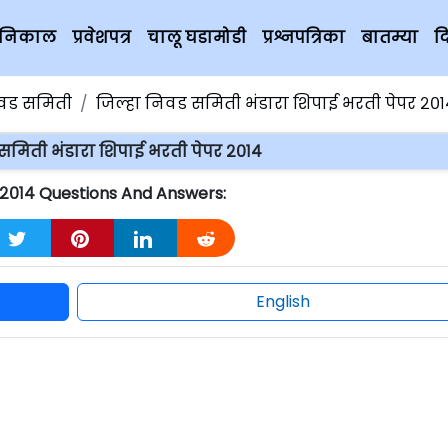
चे निकाल
प्रवेशपत्र
चालू घडामोडी
प्रश्नपत्रिका
बातम्या
द
िवड समिती
जिल्हा निवड समिती भंडारा शिपाई भरती पेपर २०१
समिती भंडारा शिपाई भरती पेपर २०१४
 २०१४ Questions And Answers:
English