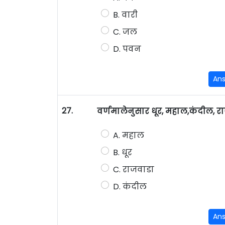
B. वारी
C. जल
D. पवन
An
27.
वर्णमालेनुसार धूर, महाल,कंदील, र
A. महाल
B. धूर
C. राजवाडा
D. कंदील
An